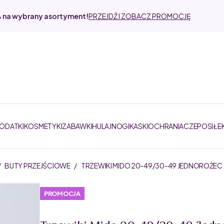
% na wybrany asortyment!
PRZEJDŹ I ZOBACZ PROMOCJĘ
DODATKI
KOSMETYKI
ZABAWKI
HULAJNOGI
KASKI
OCHRANIACZE
POSIŁE
/
BUTY PRZEJŚCIOWE
/
TRZEWIKI MIDO 20-49/30-49 JEDNOROŻE
PROMOCJA