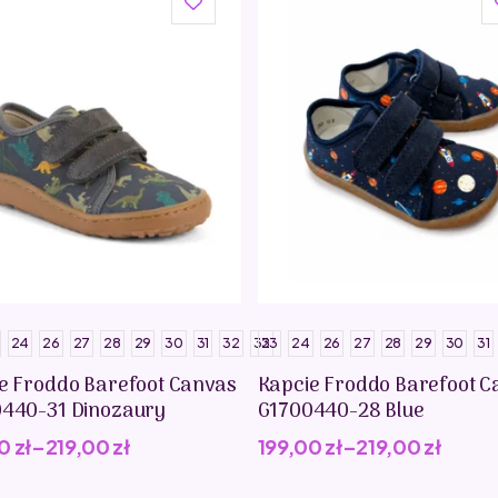
24
26
27
28
29
30
31
32
33
23
24
26
27
28
29
30
31
e Froddo Barefoot Canvas
Kapcie Froddo Barefoot C
440-31 Dinozaury
G1700440-28 Blue
00
zł
–
219,00
zł
199,00
zł
–
219,00
zł