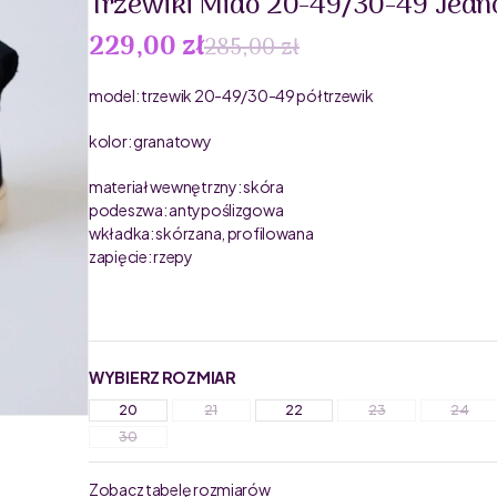
Trzewiki Mido 20-49/30-49 Jedn
229,00 zł
285,00 zł
model: trzewik 20-49/30-49 półtrzewik
kolor: granatowy
materiał wewnętrzny: skóra
podeszwa: antypoślizgowa
wkładka: skórzana, profilowana
zapięcie: rzepy
WYBIERZ ROZMIAR
20
21
22
23
24
30
Zobacz tabelę rozmiarów