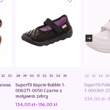
32
33
28
29
30
31
32
33
34
35
22
23
24
25
anvas
Superfit Kapcie Bubble 1-
Superfit Pół
006271-0050 Czarne z
1-000369-2
motywem zebry
334,00
zł
–
134,00
zł
–
156,00
zł