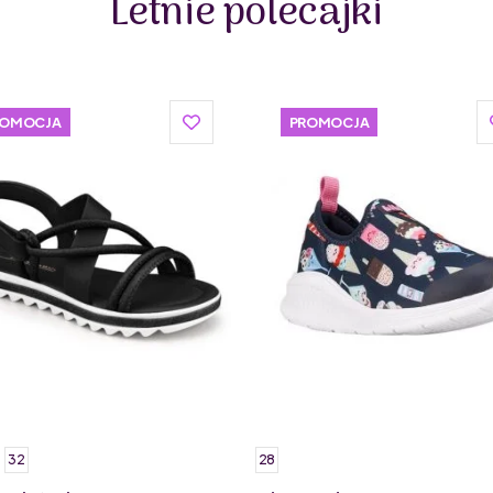
Letnie polecajki
województwie lubelskim. Podobnie jak polska firma Mr
skórzane.
ROMOCJA
PROMOCJA
32
28