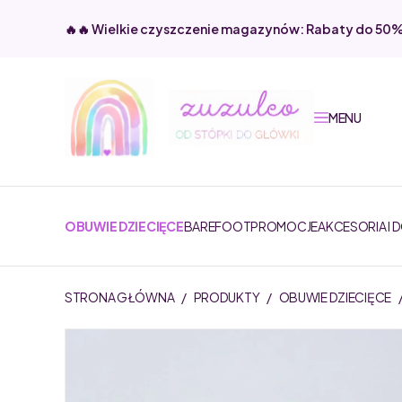
🔥🔥 Wielkie czyszczenie magazynów: Rabaty do 50
MENU
OBUWIE DZIECIĘCE
BAREFOOT
PROMOCJE
AKCESORIA I 
STRONA GŁÓWNA
/
PRODUKTY
/
OBUWIE DZIECIĘCE