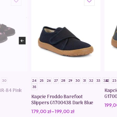
30
24
25
26
27
28
29
30
31
32
33
34
22
23
35
BR-84 Pink
Kapci
G1700
Kapcie Froddo Barefoot
Slippers G1700438 Dark Blue
199,
179,00
zł
–
199,00
zł