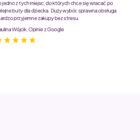
o jedno z tych miejsc, do których chce się wracać po
Bardzo 
olejne buty dla dziecka. Duży wybór, sprawna obsługa
rozmiar
 bardzo przyjemne zakupy bez stresu.
starann
zdjęcia
aulina Wójcik, Opinie z Google
Jagoda 