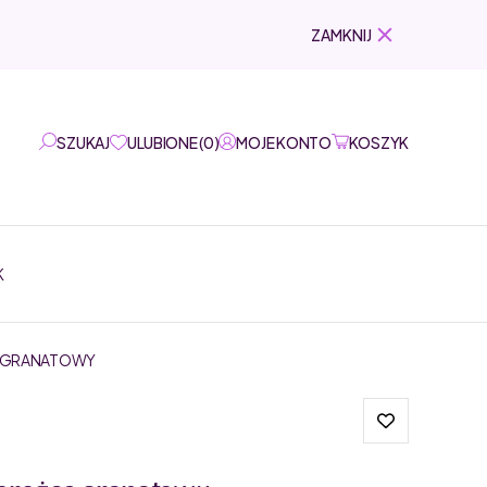
ZAMKNIJ
SZUKAJ
ULUBIONE
(
0
)
MOJE KONTO
KOSZYK
K
C GRANATOWY