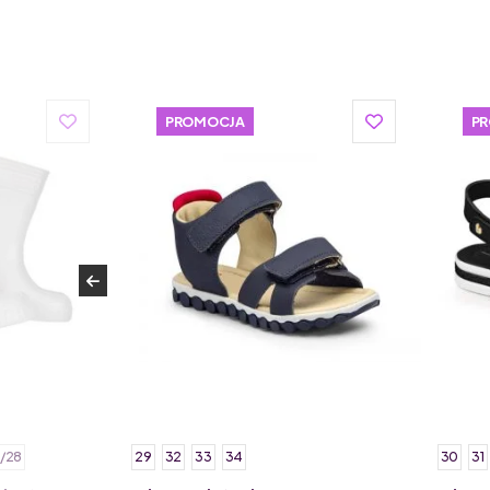
PROMOCJA
P
/28
29
32
33
34
30
31