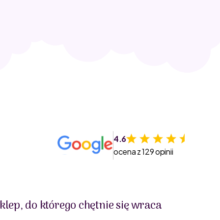
4.6
ocena z 129 opinii
klep, do którego chętnie się wraca
Świet