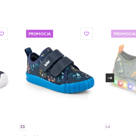
ugała produkują tylko najwyższej klasy buciki
PROMOCJA
PROMOCJA
33
34