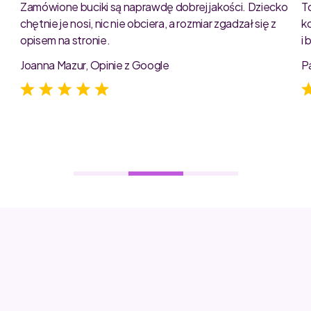
Zamówione buciki są naprawdę dobrej jakości. Dziecko
T
chętnie je nosi, nic nie obciera, a rozmiar zgadzał się z
k
opisem na stronie.
i
e
Joanna Mazur, Opinie z Google
P