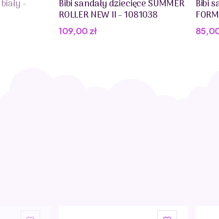
biały -
Bibi sandały dziecięce SUMMER
Bibi 
ROLLER NEW II – 1081038
FORM
109,00
zł
85,0
Pier
Aktua
cena
cena
wynos
wynos
139,0
85,00