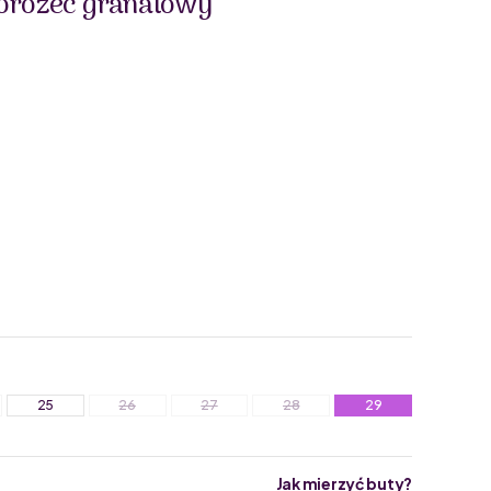
orożec granatowy
25
26
27
28
29
Jak mierzyć buty?