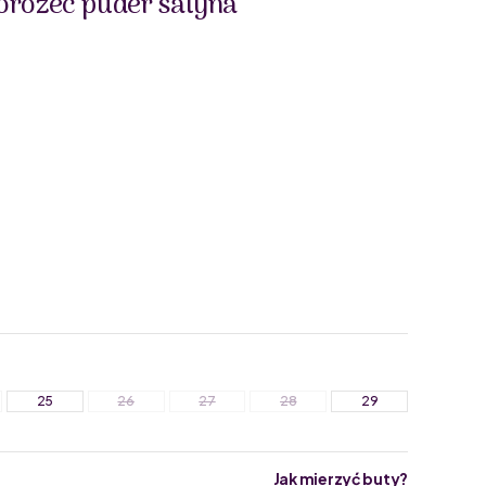
orożec puder satyna
25
26
27
28
29
Jak mierzyć buty?