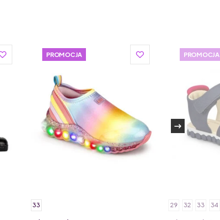
ugała produkują tylko najwyższej klasy buciki
PROMOCJA
PROMOCJA
33
29
32
33
34