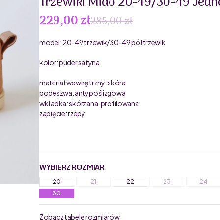
Trzewiki Mido 20-49/30-49 Jedn
229,00 zł
285,00 zł
model: 20-49 trzewik/30-49 półtrzewik
kolor: puder satyna
materiał wewnętrzny: skóra
podeszwa: antypoślizgowa
wkładka: skórzana, profilowana
zapięcie: rzepy
WYBIERZ ROZMIAR
20
21
22
23
24
30
Zobacz tabelę rozmiarów