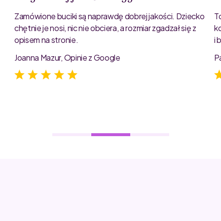
Zamówione buciki są naprawdę dobrej jakości. Dziecko
T
chętnie je nosi, nic nie obciera, a rozmiar zgadzał się z
k
opisem na stronie.
i
e
Joanna Mazur, Opinie z Google
P