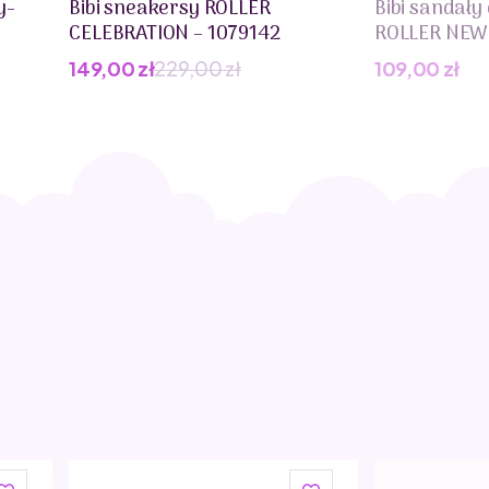
y-
Bibi sneakersy ROLLER
Bibi sandał
CELEBRATION – 1079142
ROLLER NEW 
149,00
zł
229,00
zł
109,00
zł
Pierwotna
Aktualna
cena
cena
wynosiła:
wynosi:
229,00 zł.
149,00 zł.