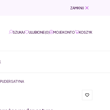
ZAMKNIJ
SZUKAJ
ULUBIONE
(
0
)
MOJE KONTO
KOSZYK
K
 PUDER SATYNA