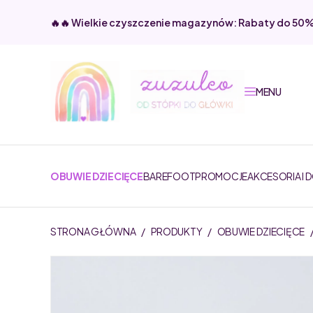
🔥🔥 Wielkie czyszczenie magazynów: Rabaty do 50
MENU
OBUWIE DZIECIĘCE
BAREFOOT
PROMOCJE
AKCESORIA I 
STRONA GŁÓWNA
/
PRODUKTY
/
OBUWIE DZIECIĘCE