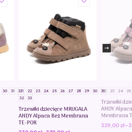
30
31
32
21
22
23
24
25
26
27
28
29
30
31
22
23
24
25
32
33
Trzewiki dz
ANDY Alpac
Trzewiki dziecięce MRUGAŁA
Membrana T
ANDY Alpaca Beż Membrana
TE-POR
339,00
zł
–
3