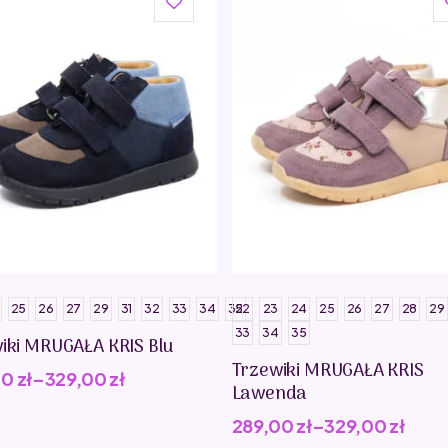
25
26
27
29
31
32
33
34
35
22
23
24
25
26
27
28
29
33
34
35
iki MRUGAŁA KRIS Blu
Trzewiki MRUGAŁA KRIS
00
zł
–
329,00
zł
Lawenda
289,00
zł
–
329,00
zł