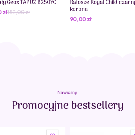
ły Geox TAPUZ B250YC
Kalosze Royal Child czarn
korona
0
zł
189,00
zł
wotna
lna
90,00
zł
iła:
i:
0 zł.
 zł.
Na wiosnę
Promocyjne bestsellery