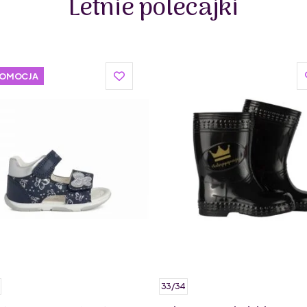
Letnie polecajki
województwie lubelskim. Podobnie jak polska firma Mr
skórzane.
ROMOCJA
33/34