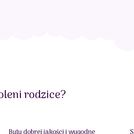
leni rodzice?
Buty dobrej jakości i wygodne
S