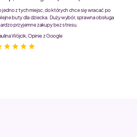
o jedno z tych miejsc, do których chce się wracać po
Bardzo 
olejne buty dla dziecka. Duży wybór, sprawna obsługa
rozmiar
 bardzo przyjemne zakupy bez stresu.
starann
zdjęcia
aulina Wójcik, Opinie z Google
Jagoda 