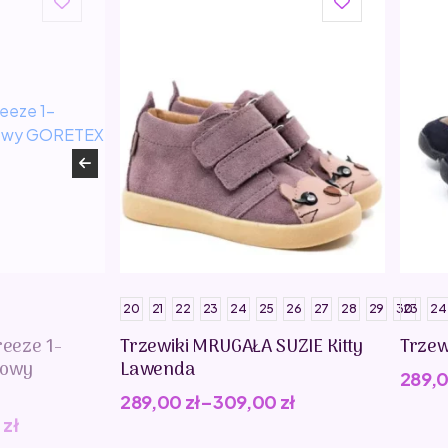
20
21
22
23
24
25
26
27
28
29
30
23
24
reeze 1-
Trzewiki MRUGAŁA SUZIE Kitty
Trzew
kowy
Lawenda
289,
289,00
zł
–
309,00
zł
0
zł