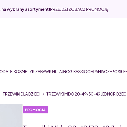
% na wybrany asortyment!
PRZEJDŹ I ZOBACZ PROMOCJĘ
DODATKI
KOSMETYKI
ZABAWKI
HULAJNOGI
KASKI
OCHRANIACZE
POSIŁE
/
TRZEWIKI DLA DZIECI
/
TRZEWIKI MIDO 20-49/30-49 JEDNOROŻEC
PROMOCJA