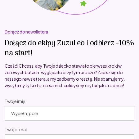
Dołącz do newslletera
Dołącz do ekipy ZuzuLeo i odbierz -10%
na start!
Cześć! Chcesz, aby Twoje dziecko stawiało pierwsze kroki w
zdrowych butach i wyglądało przy tym uroczo? Zapisz się do
naszego newslettera, a my zadbamy o resztę. Nie spamujemy,
wysyłamy tylko to, co sami chcielibyśmy czytać jako rodzice!
Twoje imię
Twój e-mail