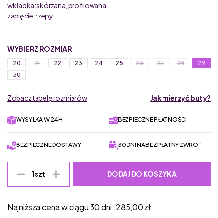
wkładka: skórzana, profilowana
zapięcie: rzepy
WYBIERZ ROZMIAR
20
21
22
23
24
25
26
27
28
29
30
Zobacz tabelę rozmiarów
Jak mierzyć buty?
WYSYŁKA W 24H
BEZPIECZNE PŁATNOŚCI
BEZPIECZNE DOSTAWY
30 DNI NA BEZPŁATNY ZWROT
DODAJ DO KOSZYKA
1
szt
Najniższa cena w ciągu 30 dni:
285,00
zł