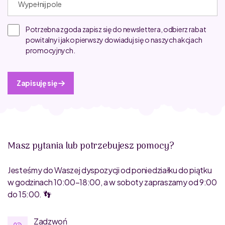
Potrzebna zgoda zapisz się do newslettera, odbierz rabat
powitalny i jako pierwszy dowiaduj się o naszych akcjach
promocyjnych.
Zapisuję się
Masz pytania lub potrzebujesz pomocy?
Jesteśmy do Waszej dyspozycji od poniedziałku do piątku
w godzinach 10:00–18:00, a w soboty zapraszamy od 9:00
do 15:00. 👣
Zadzwoń