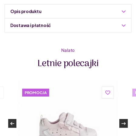
Opis produktu
Dostawa i płatność
Do podmiany informacja w panelu administracyjnym
Zuzoleo -> Produkt
Mido Shoes to
polski producent markowych bucików
Na lato
dziecięcych
. Jest to rodzinna firma działająca na rynku
Letnie polecajki
obuwia dziecięcego od 18 lat. Mido Shoes pochodzi z
Łukowa – niewielkiej miejscowości w województwie
lubelskim. Podobnie jak polska firma Mrugała produkują
tylko najwyższej klasy buciki skórzane.
PROMOCJA