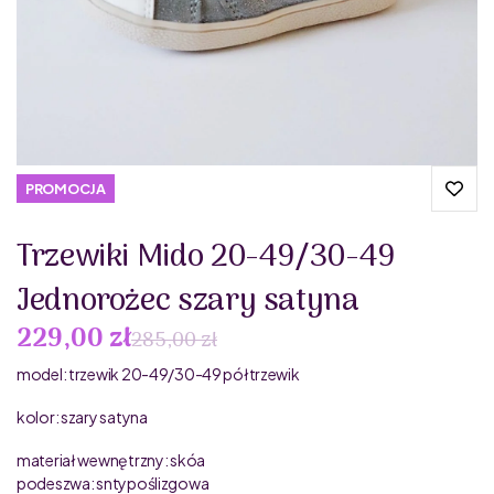
PROMOCJA
Trzewiki Mido 20-49/30-49
Jednorożec szary satyna
229,00 zł
285,00 zł
model: trzewik 20-49/30-49 półtrzewik
kolor: szary satyna
materiał wewnętrzny: skóa
podeszwa: sntypoślizgowa