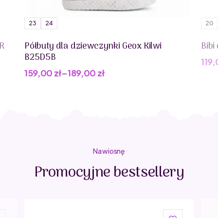
23
24
20
R
Półbuty dla dziewczynki Geox Kilwi
Bibi
B25D5B
119
Pie
Akt
159,00
zł
–
189,00
zł
cen
cen
wyn
wyn
199,
119,
Na wiosnę
Promocyjne bestsellery