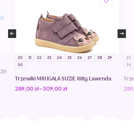
20
21
22
23
24
25
26
27
28
29
23
30
35
020
Trzewiki MRUGAŁA SUZIE Kitty Lawenda
Trz
289,00
zł
–
309,00
zł
289