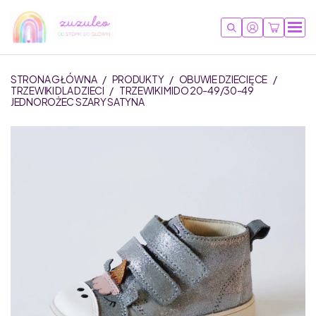
STRONA GŁÓWNA
/
PRODUKTY
/
OBUWIE DZIECIĘCE
/
TRZEWIKI DLA DZIECI
/
TRZEWIKI MIDO 20-49/30-49
JEDNOROŻEC SZARY SATYNA