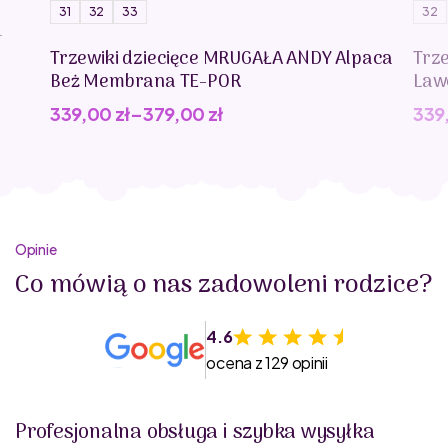
31
32
33
32
-
Trzewiki dziecięce MRUGAŁA ANDY Alpaca
Trz
Beż Membrana TE-POR
Law
339,00
zł
–
379,00
zł
339
Opinie
Co mówią o nas zadowoleni rodzice?
4.6
ocena z 129 opinii
Profesjonalna obsługa i szybka wysyłka