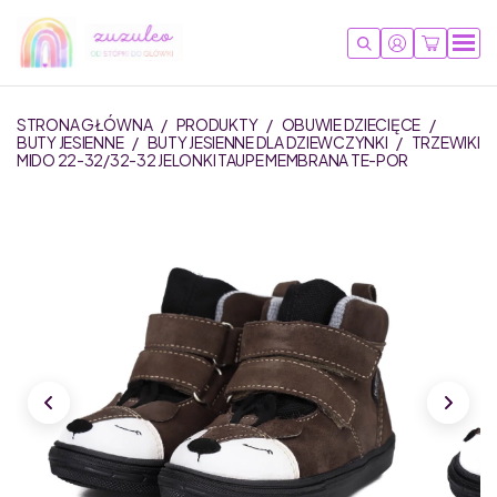
STRONA GŁÓWNA
/
PRODUKTY
/
OBUWIE DZIECIĘCE
/
BUTY JESIENNE
/
BUTY JESIENNE DLA DZIEWCZYNKI
/
TRZEWIKI
MIDO 22-32/32-32 JELONKI TAUPE MEMBRANA TE-POR