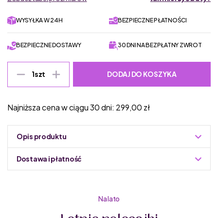
WYSYŁKA W 24H
BEZPIECZNE PŁATNOŚCI
BEZPIECZNE DOSTAWY
30 DNI NA BEZPŁATNY ZWROT
DODAJ DO KOSZYKA
1
szt
Najniższa cena w ciągu 30 dni:
299,00
zł
Opis produktu
Dostawa i płatność
Do podmiany informacja w panelu administracyjnym
Zuzoleo -> Produkt
Mido Shoes to
polski producent markowych bucików
Na lato
dziecięcych
. Jest to rodzinna firma działająca na rynku
obuwia dziecięcego od 18 lat. Mido Shoes pochodzi z