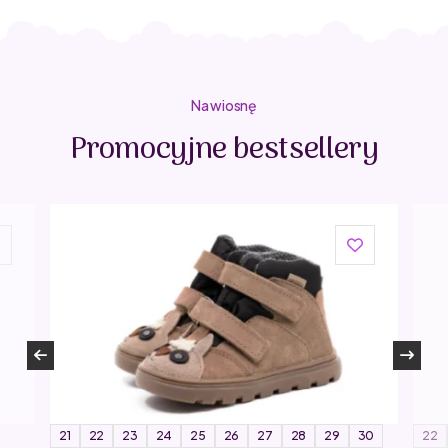
Na wiosnę
Promocyjne bestsellery
21
22
23
24
25
26
27
28
29
30
22