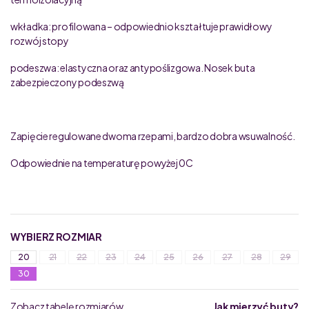
wkładka: profilowana – odpowiednio kształtuje prawidłowy
rozwój stopy
podeszwa: elastyczna oraz antypoślizgowa. Nosek buta
zabezpieczony podeszwą
Zapięcie regulowane dwoma rzepami, bardzo dobra wsuwalność.
Odpowiednie na temperaturę powyżej 0C
WYBIERZ ROZMIAR
20
21
22
23
24
25
26
27
28
29
30
Zobacz tabelę rozmiarów
Jak mierzyć buty?