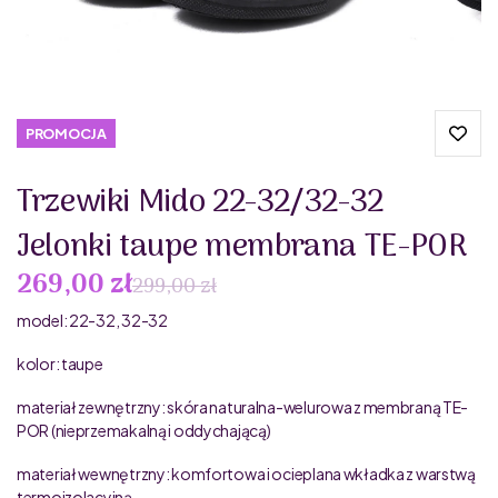
PROMOCJA
Trzewiki Mido 22-32/32-32
Jelonki taupe membrana TE-POR
269,00 zł
299,00 zł
model: 22-32, 32-32
kolor: taupe
materiał zewnętrzny: skóra naturalna-welurowa z membraną TE-
POR (nieprzemakalną i oddychającą)
materiał wewnętrzny: komfortowa i ocieplana wkładka z warstwą
termoizolacyjną