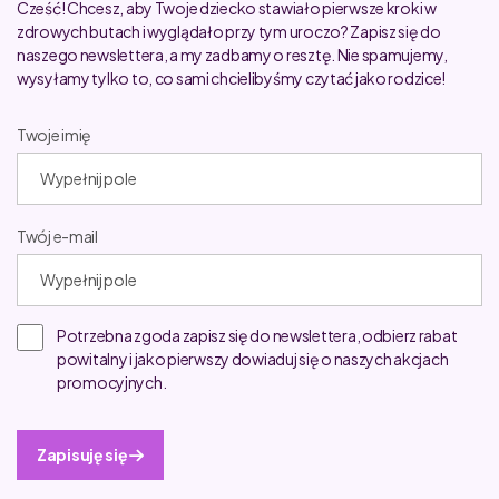
Cześć! Chcesz, aby Twoje dziecko stawiało pierwsze kroki w
zdrowych butach i wyglądało przy tym uroczo? Zapisz się do
naszego newslettera, a my zadbamy o resztę. Nie spamujemy,
wysyłamy tylko to, co sami chcielibyśmy czytać jako rodzice!
Twoje imię
Twój e-mail
Potrzebna zgoda zapisz się do newslettera, odbierz rabat
powitalny i jako pierwszy dowiaduj się o naszych akcjach
promocyjnych.
Zapisuję się