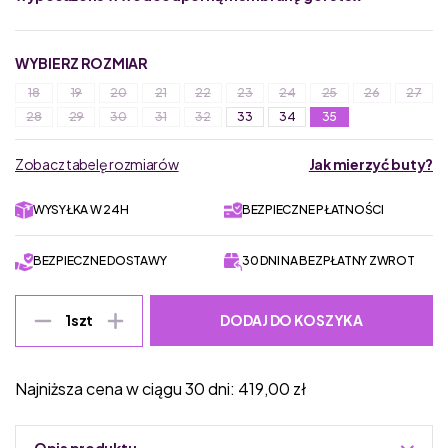
WYBIERZ ROZMIAR
18
19
20
21
22
23
24
25
26
27
28
29
30
31
32
33
34
35
Zobacz tabelę rozmiarów
Jak mierzyć buty?
WYSYŁKA W 24H
BEZPIECZNE PŁATNOŚCI
BEZPIECZNE DOSTAWY
30 DNI NA BEZPŁATNY ZWROT
DODAJ DO KOSZYKA
1
szt
Najniższa cena w ciągu 30 dni:
419,00
zł
Opis produktu