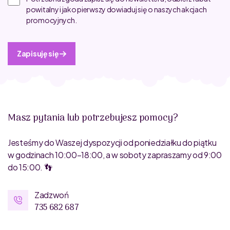
powitalny i jako pierwszy dowiaduj się o naszych akcjach
promocyjnych.
Zapisuję się
Masz pytania lub potrzebujesz pomocy?
Jesteśmy do Waszej dyspozycji od poniedziałku do piątku
w godzinach 10:00–18:00, a w soboty zapraszamy od 9:00
do 15:00. 👣
Zadzwoń
735 682 687