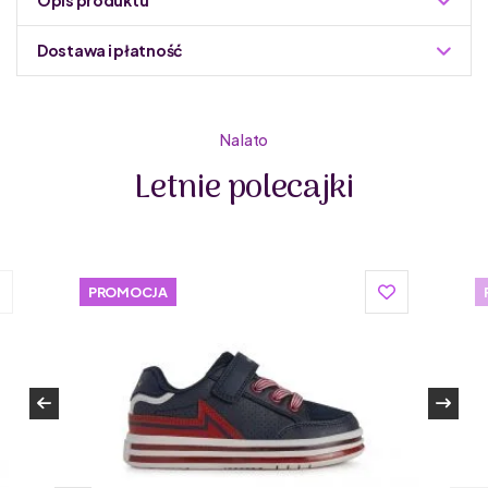
Dostawa i płatność
Do podmiany informacja w panelu administracyjnym
Zuzoleo -> Produkt
Na lato
Letnie polecajki
Primigi to włoska marka, która na rynku działa od 1976
PROMOCJA
roku. Primigi tworzy buty dla dzieci dopasowane do
różnych etapów rozwoju, w tym także buty dziecięce
barefoot. Włoscy projektanci butów dla dzieci z Primigi
tworzą obuwie z wysokiej jakości materiałów, z dbałością
o detale. Marka dba o środowisko – buty dla dzieci od
Primigi wykonane są z materiałów naturalnych oraz
pochodzących z recyklingu. Są elastyczne, lekkie, miękkie
i stworzone z oddychających materiałów, a przy tym
wytrzymałe.