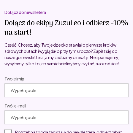
Dołącz do newslletera
Dołącz do ekipy ZuzuLeo i odbierz -10%
na start!
Cześć! Chcesz, aby Twoje dziecko stawiało pierwsze kroki w
zdrowych butach i wyglądało przy tym uroczo? Zapisz się do
naszego newslettera, a my zadbamy o resztę. Nie spamujemy,
wysyłamy tylko to, co sami chcielibyśmy czytać jako rodzice!
Twoje imię
Twój e-mail
Potrzebna zgoda zapisz się do newslettera, odbierz rabat