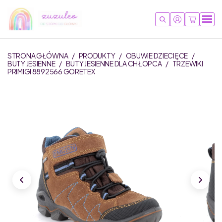
STRONA GŁÓWNA
/
PRODUKTY
/
OBUWIE DZIECIĘCE
/
BUTY JESIENNE
/
BUTY JESIENNE DLA CHŁOPCA
/
TRZEWIKI
PRIMIGI 8892566 GORETEX