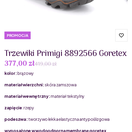
PROMOCJA
Trzewiki Primigi 8892566 Goretex
377,00 zł
419,00 zł
kolor:
brązowy
materiał wierzchni:
skóra zamszowa
materiał wewnętrzny:
materiał tekstylny
zapięcie
: rzepy
podeszwa:
tworzywo
lekka
elastyczna
antypoślizgowa
wyposażone w wodoodporną membranę goretex