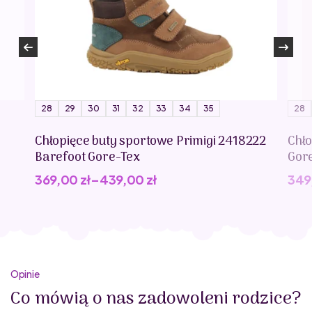
28
29
30
31
32
33
34
35
28
Chłopięce buty sportowe Primigi 2418222
Chło
Barefoot Gore-Tex
Gor
369,00
zł
–
439,00
zł
349
Opinie
Co mówią o nas zadowoleni rodzice?