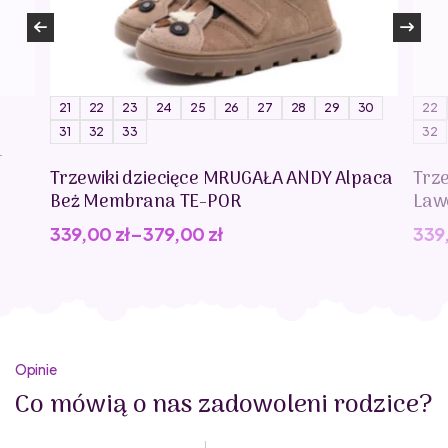
21
22
23
24
25
26
27
28
29
30
22
31
32
33
32
-
Trzewiki dziecięce MRUGAŁA ANDY Alpaca
Trz
Beż Membrana TE-POR
Law
339,00
zł
–
379,00
zł
339
Opinie
Co mówią o nas zadowoleni rodzice?