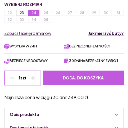
WYBIERZ ROZMIAR
22
23
24
25
26
27
28
29
30
31
32
33
34
35
Zobacz tabelę rozmiarów
Jak mierzyć buty?
WYSYŁKA W 24H
BEZPIECZNE PŁATNOŚCI
BEZPIECZNE DOSTAWY
30 DNI NA BEZPŁATNY ZWROT
DODAJ DO KOSZYKA
1
szt
Najniższa cena w ciągu 30 dni:
349,00
zł
Opis produktu
Dostawa i płatność