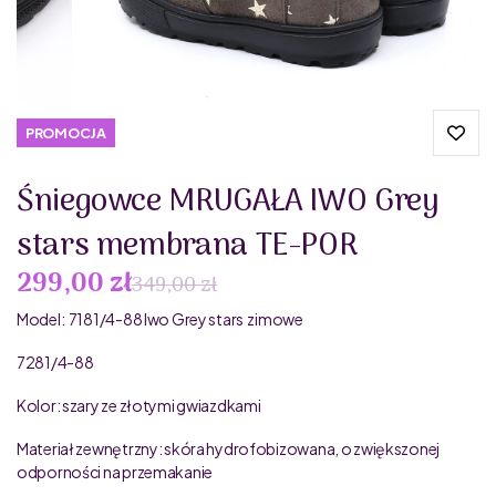
PROMOCJA
Śniegowce MRUGAŁA IWO Grey
stars membrana TE-POR
299,00 zł
349,00 zł
Model: 7181/4-88 Iwo Grey stars zimowe
7281/4-88
Kolor: szary ze złotymi gwiazdkami
Materiał zewnętrzny: skóra hydrofobizowana, o zwiększonej
odporności na przemakanie