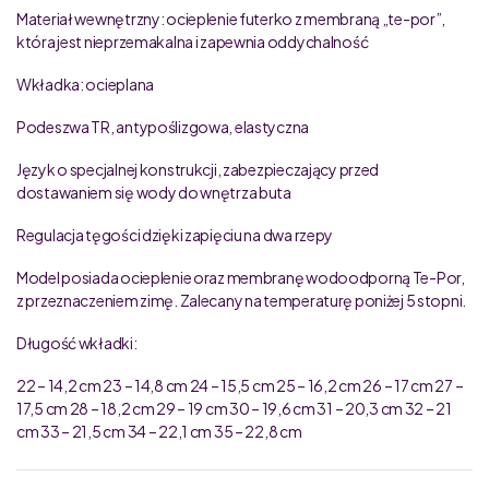
Materiał wewnętrzny: ocieplenie futerko z membraną „te-por”,
która jest nieprzemakalna i zapewnia oddychalność
Wkładka: ocieplana
Podeszwa TR, antypoślizgowa, elastyczna
Język o specjalnej konstrukcji, zabezpieczający przed
dostawaniem się wody do wnętrza buta
Regulacja tęgości dzięki zapięciu na dwa rzepy
Model posiada ocieplenie oraz membranę wodoodporną Te-Por,
z przeznaczeniem zimę. Zalecany na temperaturę poniżej 5 stopni.
Długość wkładki:
22 – 14,2 cm 23 – 14,8 cm 24 – 15,5 cm 25 – 16,2 cm 26 – 17 cm 27 –
17,5 cm 28 – 18,2 cm 29 – 19 cm 30 – 19,6 cm 31 – 20,3 cm 32 – 21
cm 33 – 21,5 cm 34 – 22,1 cm 35 – 22,8 cm