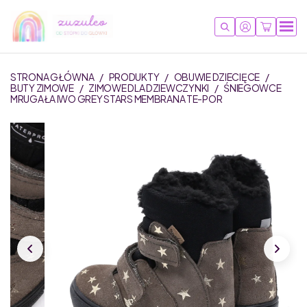
STRONA GŁÓWNA
/
PRODUKTY
/
OBUWIE DZIECIĘCE
/
BUTY ZIMOWE
/
ZIMOWE DLA DZIEWCZYNKI
/
ŚNIEGOWCE
MRUGAŁA IWO GREY STARS MEMBRANA TE-POR