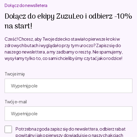
Dołącz do newslletera
Dołącz do ekipy ZuzuLeo i odbierz -10%
na start!
Cześć! Chcesz, aby Twoje dziecko stawiało pierwsze kroki w
zdrowych butach i wyglądało przy tym uroczo? Zapisz się do
naszego newslettera, a my zadbamy o resztę. Nie spamujemy,
wysyłamy tylko to, co sami chcielibyśmy czytać jako rodzice!
Twoje imię
Twój e-mail
Potrzebna zgoda zapisz się do newslettera, odbierz rabat
powitalny i jako pierwszy dowiaduj się o naszych akcjach