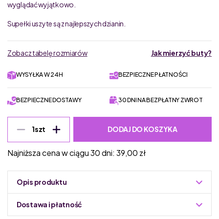
wyglądać wyjątkowo.
Supełki uszyte są z najlepszych dzianin.
Zobacz tabelę rozmiarów
Jak mierzyć buty?
WYSYŁKA W 24H
BEZPIECZNE PŁATNOŚCI
BEZPIECZNE DOSTAWY
30 DNI NA BEZPŁATNY ZWROT
DODAJ DO KOSZYKA
1
szt
Najniższa cena w ciągu 30 dni:
39,00
zł
Opis produktu
Dostawa i płatność