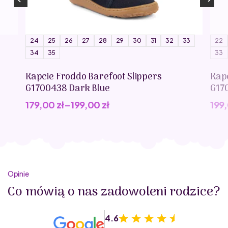
24
25
26
27
28
29
30
31
32
33
22
34
35
33
Kapcie Froddo Barefoot Slippers
Kap
G1700438 Dark Blue
G17
179,00
zł
–
199,00
zł
199
Opinie
Co mówią o nas zadowoleni rodzice?
4.6