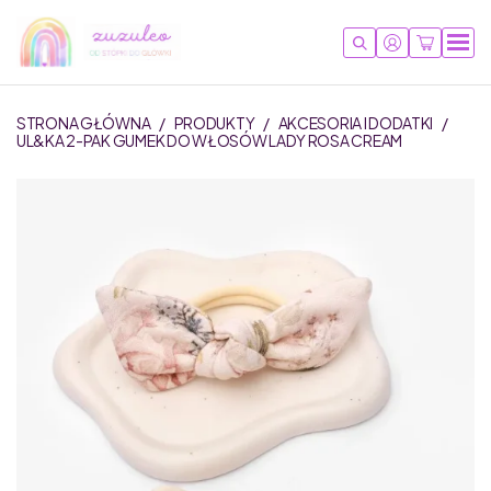
STRONA GŁÓWNA
/
PRODUKTY
/
AKCESORIA I DODATKI
/
UL&KA 2-PAK GUMEK DO WŁOSÓW LADY ROSA CREAM