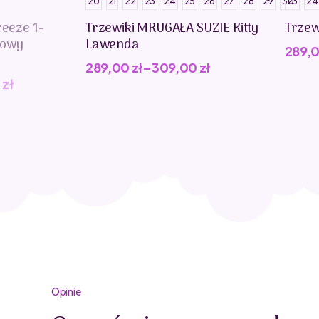
20
21
22
23
24
25
26
27
28
29
30
23
24
reeze 1-
Trzewiki MRUGAŁA SUZIE Kitty
Trzew
kowy
Lawenda
289,
289,00
zł
–
309,00
zł
0
zł
Opinie