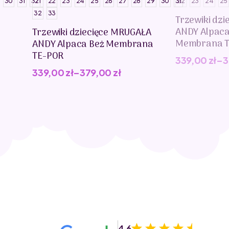
30
31
32
21
22
23
24
25
26
27
28
29
30
31
22
23
24
25
32
33
Trzewiki dz
ANDY Alpac
Trzewiki dziecięce MRUGAŁA
Membrana T
ANDY Alpaca Beż Membrana
TE-POR
339,00
zł
–
3
339,00
zł
–
379,00
zł
4.6