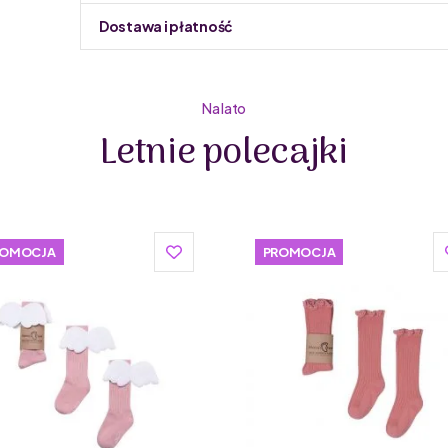
Dostawa i płatność
Do podmiany informacja w panelu administracyjnym 
Na lato
Letnie polecajki
ROMOCJA
PROMOCJA
UL&KA to polska marka tworząca unikalne, ręcznie rob
wygodę, funkcjonalność i modny design.
Wszystkie produkty powstają w małej manufakturze w 
autorskich wzorów drukowanych na bawełnie organic