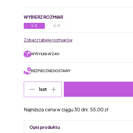
WYBIERZ ROZMIAR
1-3
4-8
Zobacz tabelę rozmiarów
WYSYŁKA W 24H
BEZPIECZNE DOSTAWY
1
szt
Najniższa cena w ciągu 30 dni:
55,00
zł
Opis produktu