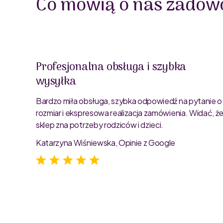
Co mówią o nas zadowo
Profesjonalna obsługa i szybka
wysyłka
oblemu
ty są
Bardzo miła obsługa, szybka odpowiedź na pytanie o
rozmiar i ekspresowa realizacja zamówienia. Widać, ż
sklep zna potrzeby rodziców i dzieci.
Katarzyna Wiśniewska, Opinie z Google