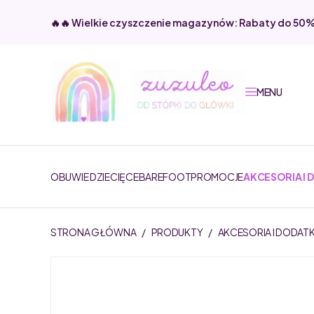
🔥🔥 Wielkie czyszczenie magazynów: Rabaty do 50
MENU
OBUWIE DZIECIĘCE
BAREFOOT
PROMOCJE
AKCESORIA I 
STRONA GŁÓWNA
/
PRODUKTY
/
AKCESORIA I DODATK