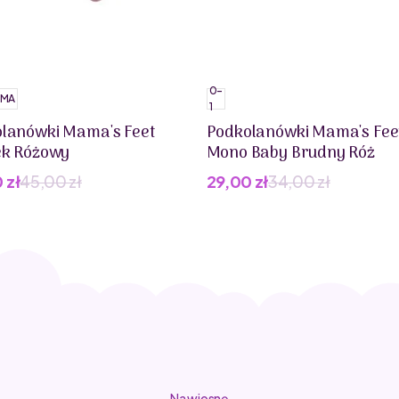
0-
MA
1
lanówki Mama's Feet
Podkolanówki Mama's Fee
ek Różowy
Mono Baby Brudny Róż
0
zł
45,00
zł
29,00
zł
34,00
zł
wotna
lna
Pierwotna
Aktualna
cena
cena
iła:
i:
wynosiła:
wynosi:
 zł.
 zł.
34,00 zł.
29,00 zł.
Na wiosnę