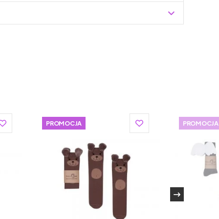
Zuzoleo -> Produkt
PROMOCJA
PROMOCJA
ione akcesoria dla dzieci i mama, z naciskiem na
Poznaniu, z wykorzystaniem polskich dzianin i
znej z certyfikatem GOTS i
OEKO-Tex.