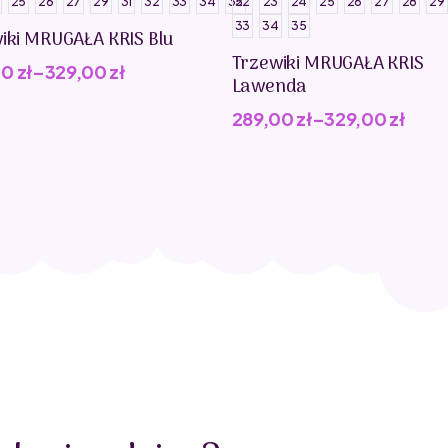
25
26
27
29
31
32
33
34
35
22
23
24
25
26
27
28
29
33
34
35
iki MRUGAŁA KRIS Blu
Trzewiki MRUGAŁA KRIS
00
zł
–
329,00
zł
Lawenda
289,00
zł
–
329,00
zł