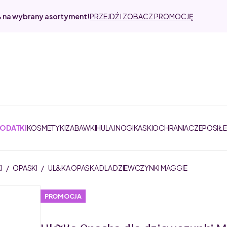
% na wybrany asortyment!
PRZEJDŹ I ZOBACZ PROMOCJĘ
DODATKI
KOSMETYKI
ZABAWKI
HULAJNOGI
KASKI
OCHRANIACZE
POSIŁ
I
/
OPASKI
/
UL&KA OPASKA DLA DZIEWCZYNKI MAGGIE
PROMOCJA