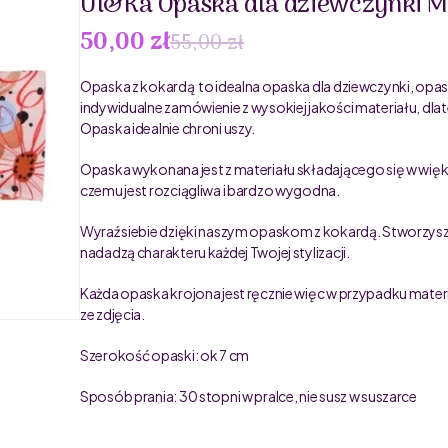
Ul&Ka Opaska dla dziewczynki M
50,00 zł
55,00 zł
Opaska z kokardą to idealna opaska dla dziewczynki, opas
indywidualne zamówienie z wysokiej jakości materiału, d
Opaska idealnie chroni uszy.
Opaska wykonana jest z materiału składającego się w większ
czemu jest rozciągliwa i bardzo wygodna.
Wyraź siebie dzięki naszym opaskom z kokardą. Stworzysz d
nadadzą charakteru każdej Twojej stylizacji.
Każda opaska krojona jest ręcznie więc w przypadku mater
ze zdjęcia.
Szerokość opaski: ok 7 cm
Sposób prania: 30 stopni w pralce, nie susz w suszarce