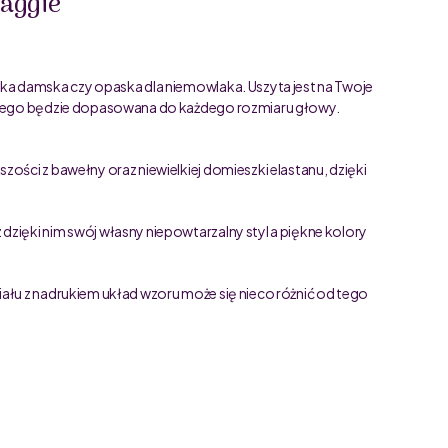
aggie
ka damska czy opaska dla niemowlaka. Uszyta jest na Twoje
latego będzie dopasowana do każdego rozmiaru głowy.
ości z bawełny oraz niewielkiej domieszki elastanu, dzięki
zięki nim swój własny niepowtarzalny styl a piękne kolory
iału z nadrukiem układ wzoru może się nieco różnić od tego