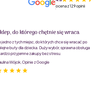
ocena z 129 opinii
klep, do którego chętnie się wraca
Świet
o jedno z tych miejsc, do których chce się wracać po
Bardzo 
olejne buty dla dziecka. Duży wybór, sprawna obsługa
rozmiar
 bardzo przyjemne zakupy bez stresu.
starann
zdjęcia
aulina Wójcik, Opinie z Google
Jagoda 