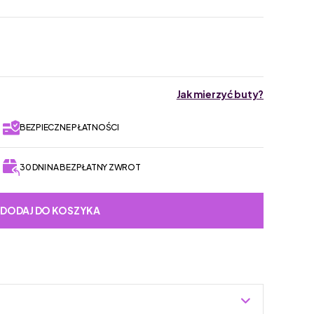
Jak mierzyć buty?
BEZPIECZNE PŁATNOŚCI
30 DNI NA BEZPŁATNY ZWROT
DODAJ DO KOSZYKA