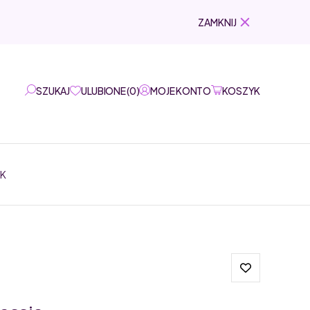
ZAMKNIJ
SZUKAJ
ULUBIONE
(
0
)
MOJE KONTO
KOSZYK
EK