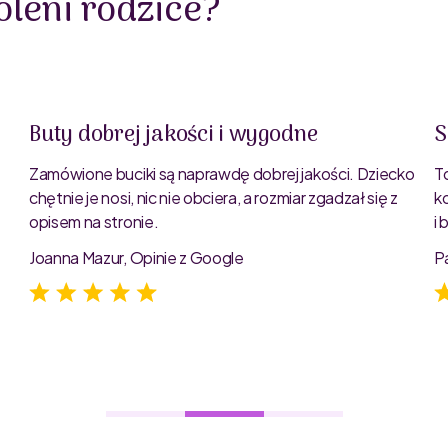
leni rodzice?
Buty dobrej jakości i wygodne
S
Zamówione buciki są naprawdę dobrej jakości. Dziecko
T
chętnie je nosi, nic nie obciera, a rozmiar zgadzał się z
k
opisem na stronie.
i
e
Joanna Mazur, Opinie z Google
P