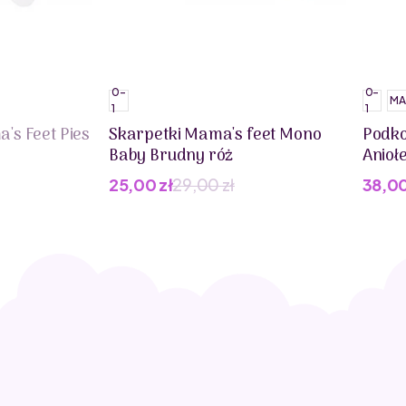
0-
0-
MA
1
1
's Feet Pies
Skarpetki Mama's feet Mono
Podko
Baby Brudny róż
Anioł
25,00
zł
29,00
zł
38,0
Pierwotna
Aktualna
Pier
Aktua
cena
cena
cena
cena
wynosiła:
wynosi:
wynos
wynos
29,00 zł.
25,00 zł.
45,00
38,00