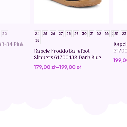
30
24
25
26
27
28
29
30
31
32
33
34
22
23
35
BR-84 Pink
Kapci
G1700
Kapcie Froddo Barefoot
Slippers G1700438 Dark Blue
199,
179,00
zł
–
199,00
zł