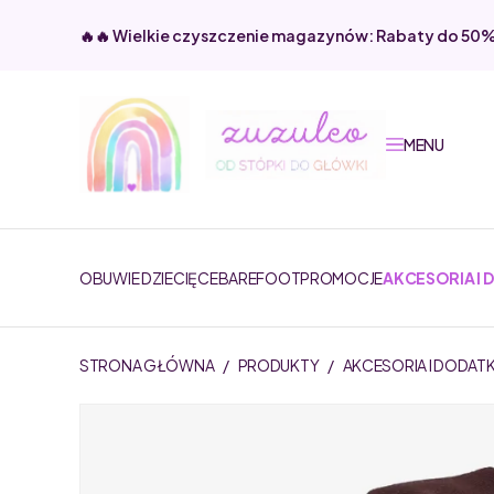
🔥🔥 Wielkie czyszczenie magazynów: Rabaty do 50
MENU
OBUWIE DZIECIĘCE
BAREFOOT
PROMOCJE
AKCESORIA I 
STRONA GŁÓWNA
/
PRODUKTY
/
AKCESORIA I DODATK