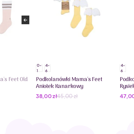
0-
4-
4-
1
6
6
's Feet Old
Podkolanówki Mama's Feet
Podko
Aniołek Kanarkowy
Rysie
38,00
zł
45,00
zł
47,0
Pierwotna
Aktualna
Pier
Aktua
cena
cena
cena
cena
wynosiła:
wynosi:
wynos
wynos
45,00 zł.
38,00 zł.
55,00
47,00