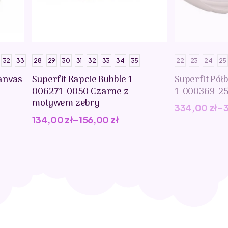
32
33
28
29
30
31
32
33
34
35
22
23
24
25
anvas
Superfit Kapcie Bubble 1-
Superfit Pół
006271-0050 Czarne z
1-000369-2
motywem zebry
334,00
zł
–
134,00
zł
–
156,00
zł