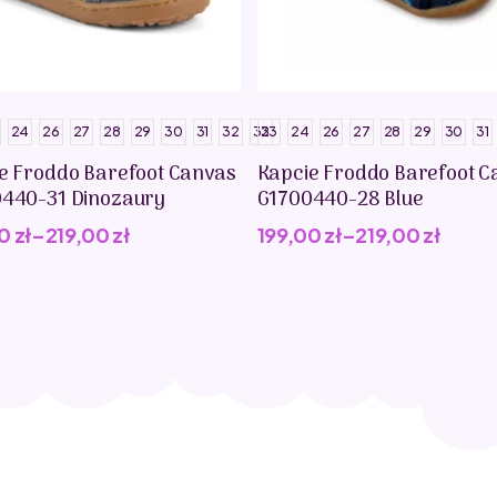
24
26
27
28
29
30
31
32
33
23
24
26
27
28
29
30
31
e Froddo Barefoot Canvas
Kapcie Froddo Barefoot C
440-31 Dinozaury
G1700440-28 Blue
00
zł
–
219,00
zł
199,00
zł
–
219,00
zł