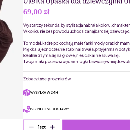
Ul&Ka Opaska dla dziewczynki U
69,00 zł
Wystarczy sekunda, by stylizacja nabrała koloru, charakte
W końcu nie bez powodu uchodzi za najbardziej dziewczę
To model, które pokochają małe fanki mody oraz ich mamus
Miękka, a jednocześnie stabilna i trwała, przyjemna w dot
Idealnie trzyma się na głowie, nie uciska i nie zsuwa się.
Twoja mała pociecha będzie mogła bawić się w niej do wol
Zobacz tabelę rozmiarów
WYSYŁKA W 24H
BEZPIECZNE DOSTAWY
1
szt