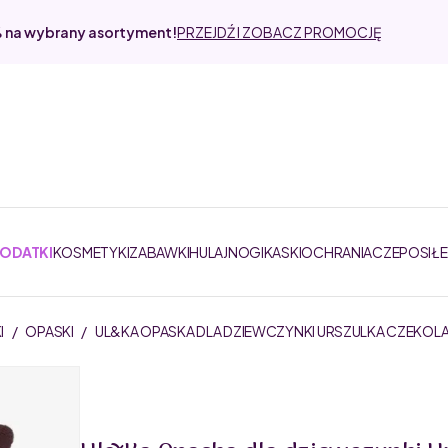
% na wybrany asortyment!
PRZEJDŹ I ZOBACZ PROMOCJĘ
DODATKI
KOSMETYKI
ZABAWKI
HULAJNOGI
KASKI
OCHRANIACZE
POSIŁ
I
/
OPASKI
/
UL&KA OPASKA DLA DZIEWCZYNKI URSZULKA CZEKOL