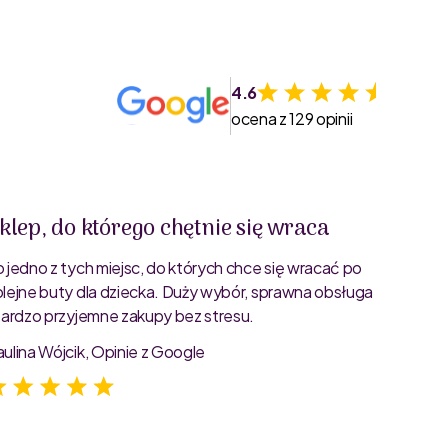
4.6
ocena z 129 opinii
klep, do którego chętnie się wraca
Świet
o jedno z tych miejsc, do których chce się wracać po
Bardzo 
olejne buty dla dziecka. Duży wybór, sprawna obsługa
rozmiar
 bardzo przyjemne zakupy bez stresu.
starann
zdjęcia
aulina Wójcik, Opinie z Google
Jagoda 