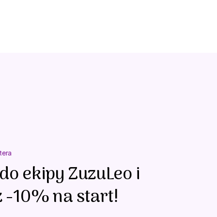
tera
do ekipy ZuzuLeo i
 -10% na start!