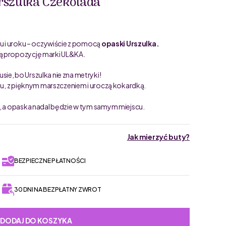
rszulka Czekolada
ru i uroku – oczywiście z pomocą
opaski Urszulka.
cą propozycję marki UL&KA.
ie, bo Urszulka nie zna metryki!
yku, z pięknym marszczeniem i uroczą kokardką.
i, a opaska nadal będzie w tym samym miejscu.
Jak mierzyć buty?
BEZPIECZNE PŁATNOŚCI
30 DNI NA BEZPŁATNY ZWROT
DODAJ DO KOSZYKA