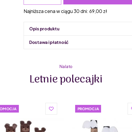
Najniższa cena w ciągu 30 dni:
69,00
zł
Opis produktu
Dostawa i płatność
Do podmiany informacja w panelu administracyjnym 
Na lato
Letnie polecajki
ROMOCJA
PROMOCJA