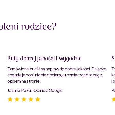
leni rodzice?
Buty dobrej jakości i wygodne
S
Zamówione buciki są naprawdę dobrej jakości. Dziecko
T
chętnie je nosi, nic nie obciera, a rozmiar zgadzał się z
k
opisem na stronie.
i
e
Joanna Mazur, Opinie z Google
P