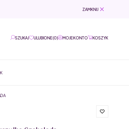
ZAMKNIJ
SZUKAJ
ULUBIONE
(
0
)
MOJE KONTO
KOSZYK
EK
ADA