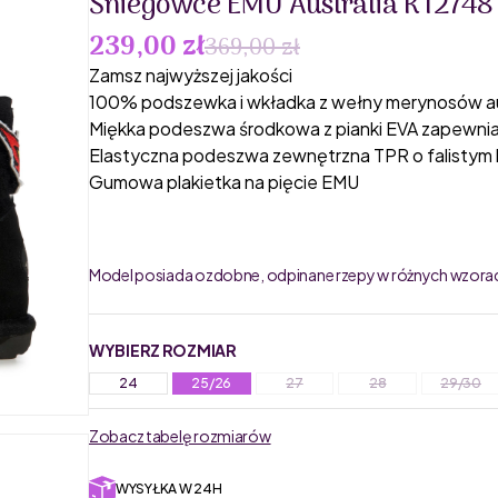
Śniegowce EMU Australia K12748 
239,00 zł
369,00 zł
Zamsz najwyższej jakości
100% podszewka i wkładka z wełny merynosów aus
Miękka podeszwa środkowa z pianki EVA zapewn
Elastyczna podeszwa zewnętrzna TPR o falistym 
Gumowa plakietka na pięcie EMU
Model posiada ozdobne, odpinane rzepy w różnych wzora
WYBIERZ ROZMIAR
24
25/26
27
28
29/30
Zobacz tabelę rozmiarów
WYSYŁKA W 24H