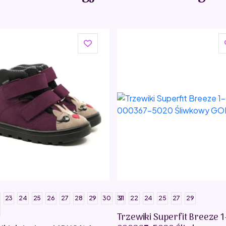
23
24
25
26
27
28
29
30
31
21
22
24
25
27
29
Trzewiki Superfit Breeze 1