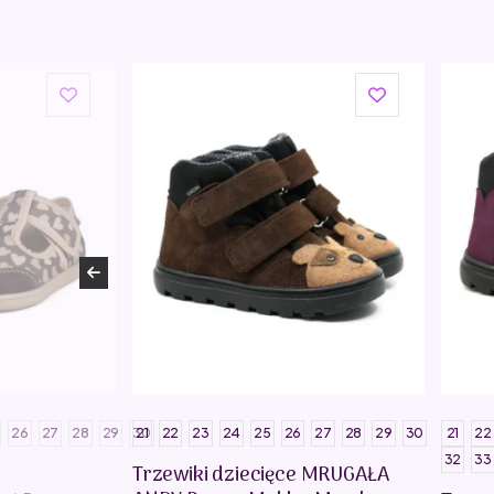
26
27
28
29
30
21
22
23
24
25
26
27
28
29
30
21
22
32
33
Trzewiki dziecięce MRUGAŁA