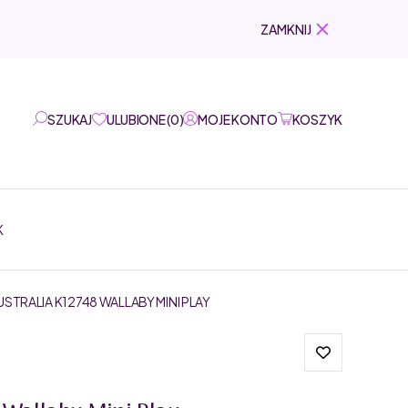
ZAMKNIJ
SZUKAJ
ULUBIONE
(
0
)
MOJE KONTO
KOSZYK
K
TRALIA K12748 WALLABY MINI PLAY