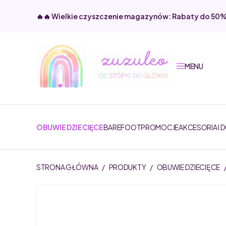
🔥🔥 Wielkie czyszczenie magazynów: Rabaty do 50
MENU
OBUWIE DZIECIĘCE
BAREFOOT
PROMOCJE
AKCESORIA I 
STRONA GŁÓWNA
/
PRODUKTY
/
OBUWIE DZIECIĘCE