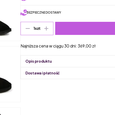
BEZPIECZNE DOSTAWY
1
szt
Najniższa cena w ciągu 30 dni:
369,00
zł
Opis produktu
Dostawa i płatność
Do podmiany informacja w panelu administracyjnym 