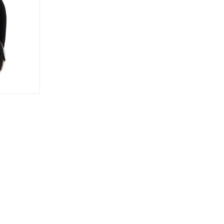
1. Trwały TPR zapewnia dodatkową przyczepność i iz
2. Formowana warstwa EVA zapewnia komfort i wspa
3. Podszewka z wełny merynosowej zapewnia ciepło