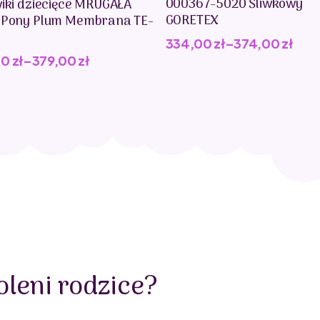
000367-5020 Śliwkowy
iki dziecięce MRUGAŁA
GORETEX
 Pony Plum Membrana TE-
334,00
zł
–
374,00
zł
00
zł
–
379,00
zł
leni rodzice?