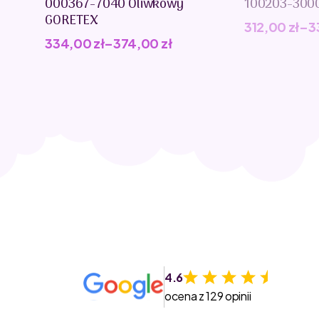
000367-7040 Oliwkowy
100203-300
GORETEX
312,00
zł
–
3
334,00
zł
–
374,00
zł
4.6
ocena z 129 opinii