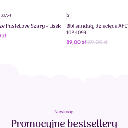
33/34
21
ze PasteLove Szary - Lisek
Bibi sandały dziecięce AFE
1084099
0
zł
89,00
zł
159,00
zł
Pierwotna
Aktualna
cena
cena
wynosiła:
wynosi:
159,00 zł.
89,00 zł.
Na wiosnę
Promocyjne bestsellery