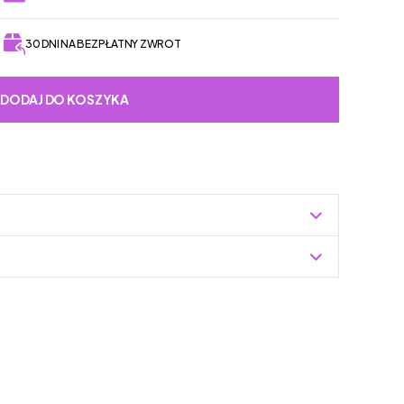
30 DNI NA BEZPŁATNY ZWROT
DODAJ DO KOSZYKA
Zuzoleo -> Produkt