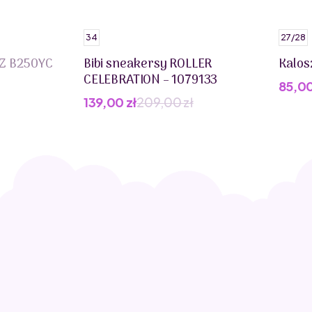
34
27/28
UZ B250YC
Bibi sneakersy ROLLER
Kalos
CELEBRATION – 1079133
85,0
139,00
zł
209,00
zł
Pierwotna
Aktualna
cena
cena
wynosiła:
wynosi:
209,00 zł.
139,00 zł.