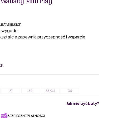
Wallaby Mini Play
tralijskich
ia wygodę
kształcie zapewnia przyczepność i wsparcie
ch.
31
32
33/34
35
Jak mierzyć buty?
BEZPIECZNE PŁATNOŚCI