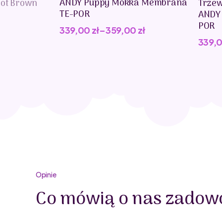
ANDY Puppy Mokka Membrana
oot Brown
Trzew
TE-POR
ANDY
POR
339,00
zł
–
359,00
zł
339,
Opinie
Co mówią o nas zadowo