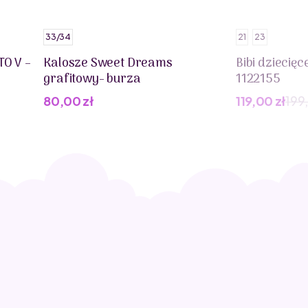
33/34
21
23
TO V –
Kalosze Sweet Dreams
Bibi dziecię
grafitowy- burza
1122155
80,00
zł
119,00
zł
199
Pierwotna
Aktualna
cena
cena
wynosiła:
wynosi:
199,00 zł.
119,00 zł.