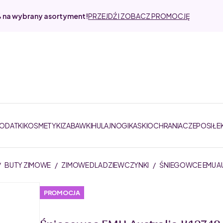
% na wybrany asortyment!
PRZEJDŹ I ZOBACZ PROMOCJĘ
DODATKI
KOSMETYKI
ZABAWKI
HULAJNOGI
KASKI
OCHRANIACZE
POSIŁE
/
BUTY ZIMOWE
/
ZIMOWE DLA DZIEWCZYNKI
/
ŚNIEGOWCE EMU AUS
PROMOCJA