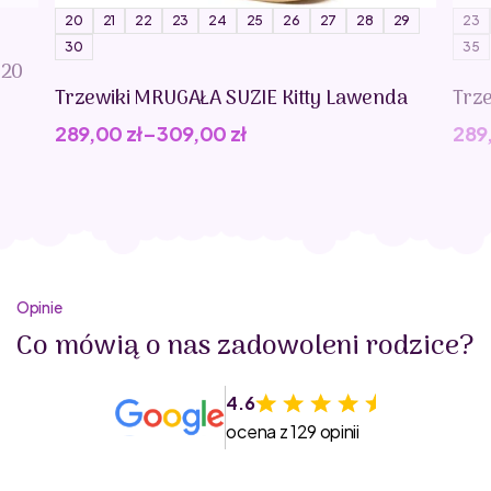
20
21
22
23
24
25
26
27
28
29
23
30
35
020
Trzewiki MRUGAŁA SUZIE Kitty Lawenda
Trz
289,00
zł
–
309,00
zł
289
Opinie
Co mówią o nas zadowoleni rodzice?
4.6
ocena z 129 opinii