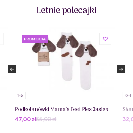
Letnie polecajki
PROMOCJA
1-3
0-1
Podkolanówki Mama's Feet Pies Jasiek
Skar
47,00
zł
55,00
zł
32,
Pierwotna
Aktualna
cena
cena