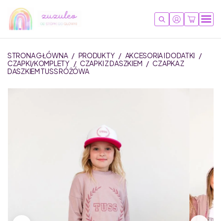
STRONA GŁÓWNA
/
PRODUKTY
/
AKCESORIA I DODATKI
/
CZAPKI/KOMPLETY
/
CZAPKI Z DASZKIEM
/
CZAPKA Z
DASZKIEM TUSS RÓŻÓWA