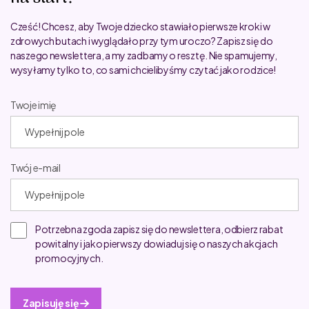
Cześć! Chcesz, aby Twoje dziecko stawiało pierwsze kroki w
zdrowych butach i wyglądało przy tym uroczo? Zapisz się do
naszego newslettera, a my zadbamy o resztę. Nie spamujemy,
wysyłamy tylko to, co sami chcielibyśmy czytać jako rodzice!
Twoje imię
Twój e-mail
Potrzebna zgoda zapisz się do newslettera, odbierz rabat
powitalny i jako pierwszy dowiaduj się o naszych akcjach
promocyjnych.
Zapisuję się