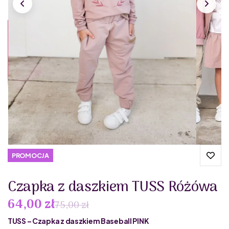
PROMOCJA
Czapka z daszkiem TUSS Różówa
64,00 zł
75,00 zł
TUSS – Czapka z daszkiem Baseball PINK