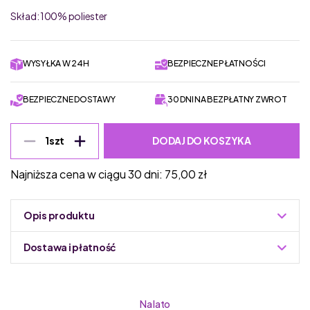
Skład: 100% poliester
WYSYŁKA W 24H
BEZPIECZNE PŁATNOŚCI
BEZPIECZNE DOSTAWY
30 DNI NA BEZPŁATNY ZWROT
DODAJ DO KOSZYKA
1
szt
Najniższa cena w ciągu 30 dni:
75,00
zł
Opis produktu
TUSS – Czapka z daszkiem Baseball PINK
Dostawa i płatność
Skład: 100% poliester
Do podmiany informacja w panelu administracyjnym
Zuzoleo -> Produkt
Na lato