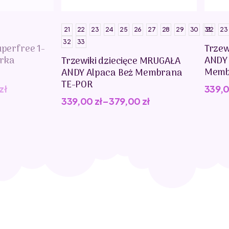
21
22
23
24
25
26
27
28
29
30
31
22
23
32
33
uperfree 1-
Trzew
erka
ANDY
Trzewiki dziecięce MRUGAŁA
Memb
ANDY Alpaca Beż Membrana
TE-POR
zł
339,
339,00
zł
–
379,00
zł