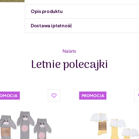
Opis produktu
Dostawa i płatność
Do podmiany informacja w panelu administracyjnym 
Na lato
Kolekcja dostępna jest w rozmiarach:
Letnie polecajki
– dla dzieci od 0-1 lat
– dla dzieci od 1-3 lat
– dla dzieci od 4-6 lat
– dla MAM
Skład: 78% bawełna, 19% poliamid, 3% elastan
ROMOCJA
PROMOCJA