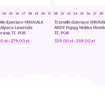
24
25
26
27
28
29
30
31
32
21
22
23
24
25
26
27
28
iki dziecięce MRUGAŁA
Trzewiki dziecięce MRUGA
 Alpaca Lawenda
ANDY Puppy Mokka Memb
rana TE-POR
TE-POR
00
zł
–
379,00
zł
339,00
zł
–
359,00
zł