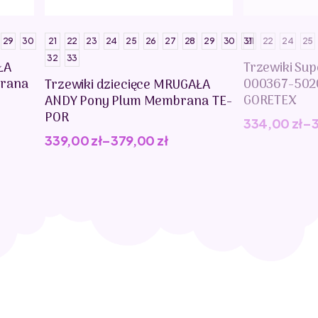
29
30
21
22
23
24
25
26
27
28
29
30
31
21
22
24
25
32
33
ŁA
Trzewiki Sup
rana
000367-502
Trzewiki dziecięce MRUGAŁA
GORETEX
ANDY Pony Plum Membrana TE-
POR
334,00
zł
–
339,00
zł
–
379,00
zł