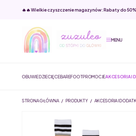
🔥🔥 Wielkie czyszczenie magazynów: Rabaty do 50
MENU
OBUWIE DZIECIĘCE
BAREFOOT
PROMOCJE
AKCESORIA I 
STRONA GŁÓWNA
/
PRODUKTY
/
AKCESORIA I DODATK