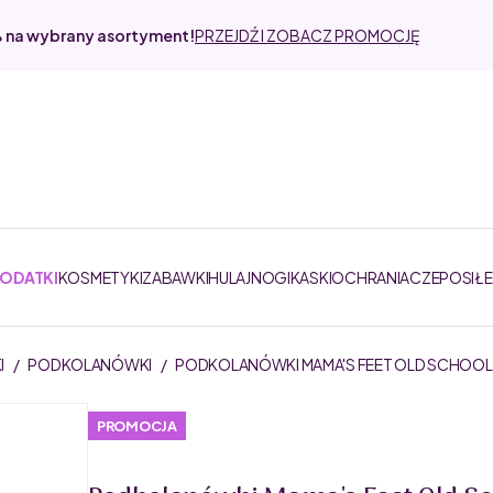
% na wybrany asortyment!
PRZEJDŹ I ZOBACZ PROMOCJĘ
DODATKI
KOSMETYKI
ZABAWKI
HULAJNOGI
KASKI
OCHRANIACZE
POSIŁ
I
/
PODKOLANÓWKI
/
PODKOLANÓWKI MAMA'S FEET OLD SCHOOL
PROMOCJA