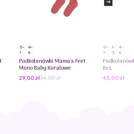
0-
4-
0-
1-
4-
1
6
1
3
6
t
Podkolanówki Mama's Feet
Podkolanówk
Mono Baby Koralowe
Beż
29,00
zł
34,00
zł
45,00
zł
Pierwotna
Aktualna
cena
cena
wynosiła:
wynosi:
34,00 zł.
29,00 zł.