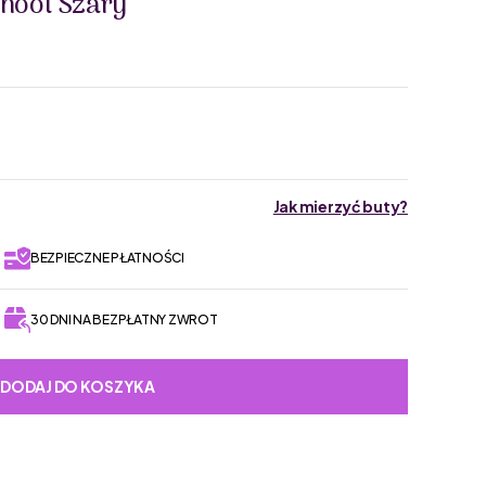
hool Szary
Jak mierzyć buty?
BEZPIECZNE PŁATNOŚCI
30 DNI NA BEZPŁATNY ZWROT
DODAJ DO KOSZYKA