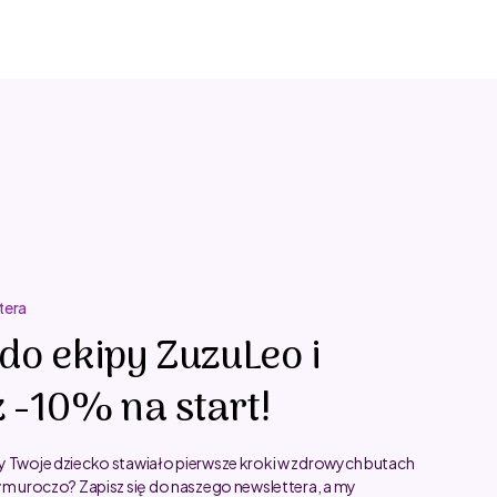
tera
do ekipy ZuzuLeo i
 -10% na start!
y Twoje dziecko stawiało pierwsze kroki w zdrowych butach
ym uroczo? Zapisz się do naszego newslettera, a my