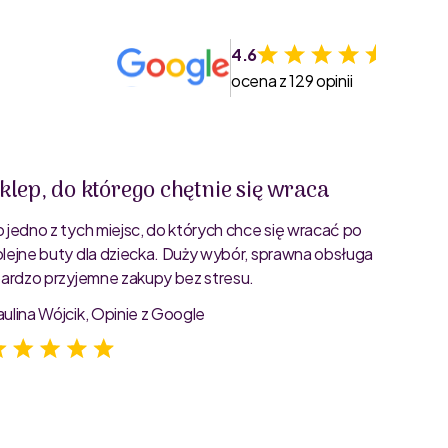
4.6
ocena z 129 opinii
klep, do którego chętnie się wraca
Świet
o jedno z tych miejsc, do których chce się wracać po
Bardzo 
olejne buty dla dziecka. Duży wybór, sprawna obsługa
rozmiar
 bardzo przyjemne zakupy bez stresu.
starann
zdjęcia
aulina Wójcik, Opinie z Google
Jagoda 