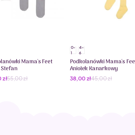
0-
4-
1
6
lanówki Mama's Feet
Podkolanówki Mama's Fee
k Stefan
Aniołek Kanarkowy
0
zł
55,00
zł
38,00
zł
45,00
zł
wotna
lna
Pierwotna
Aktualna
cena
cena
iła:
i:
wynosiła:
wynosi:
 zł.
 zł.
45,00 zł.
38,00 zł.