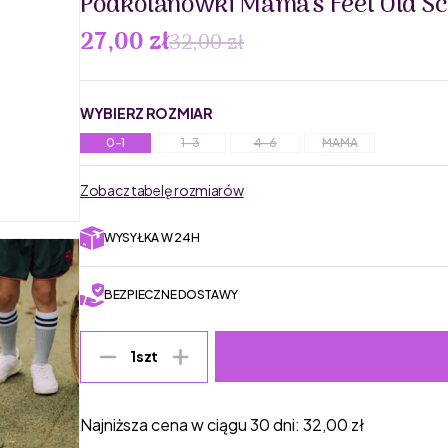
Podkolanówki Mama's Feet Old Sc
27,00 zł
32,00 zł
WYBIERZ ROZMIAR
0-1
1-3
4-6
MAMA
Zobacz tabelę rozmiarów
WYSYŁKA W 24H
BEZPIECZNE DOSTAWY
1
szt
Najniższa cena w ciągu 30 dni:
32,00
zł