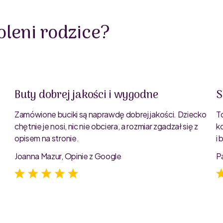
leni rodzice?
Buty dobrej jakości i wygodne
S
Zamówione buciki są naprawdę dobrej jakości. Dziecko
T
chętnie je nosi, nic nie obciera, a rozmiar zgadzał się z
k
opisem na stronie.
i
e
Joanna Mazur, Opinie z Google
P