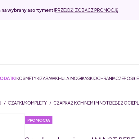
% na wybrany asortyment!
PRZEJDŹ I ZOBACZ PROMOCJĘ
DODATKI
KOSMETYKI
ZABAWKI
HULAJNOGI
KASKI
OCHRANIACZE
POSIŁ
I
/
CZAPKI/KOMPLETY
/
CZAPKA Z KOMINEM I'M NOT BEBE Z OCIEP
PROMOCJA