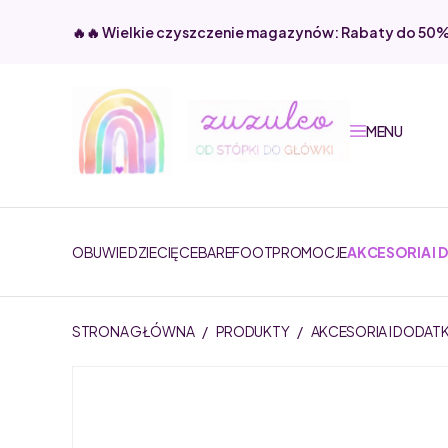
🔥🔥 Wielkie czyszczenie magazynów: Rabaty do 50
MENU
OBUWIE DZIECIĘCE
BAREFOOT
PROMOCJE
AKCESORIA I 
STRONA GŁÓWNA
/
PRODUKTY
/
AKCESORIA I DODATK