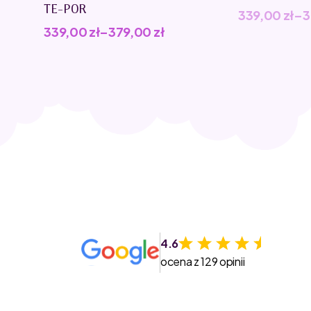
TE-POR
339,00
zł
–
3
339,00
zł
–
379,00
zł
4.6
ocena z 129 opinii