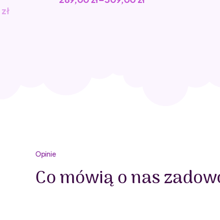
0
zł
Opinie
Co mówią o nas zadowo