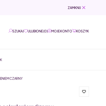
ZAMKNIJ
SZUKAJ
ULUBIONE
(
0
)
MOJE KONTO
KOSZYK
EK
LENIEM CZARNY