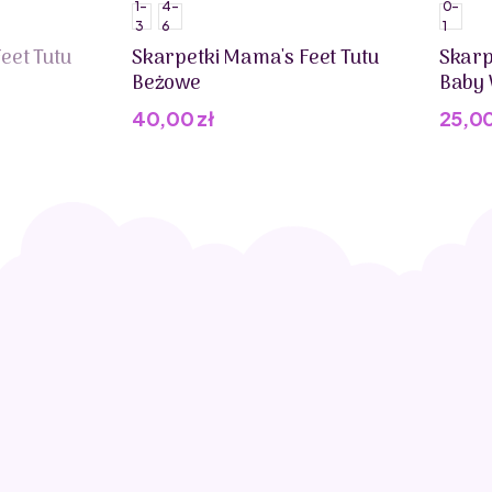
1-
4-
0-
3
6
1
eet Tutu
Skarpetki Mama's Feet Tutu
Skarp
Beżowe
Baby
40,00
zł
25,0
Pier
Aktua
cena
cena
wynos
wynos
29,00
25,00