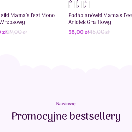
0-
1-
4-
1
3
6
etki Mama's feet Mono
Podkolanówki Mama's Fee
 Wrzosowy
Aniołek Grafitowy
0
zł
29,00
zł
38,00
zł
45,00
zł
wotna
lna
Pierwotna
Aktualna
cena
cena
iła:
i:
wynosiła:
wynosi:
 zł.
 zł.
45,00 zł.
38,00 zł.
Na wiosnę
Promocyjne bestsellery