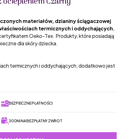
z ociepleniem Czarny
ączonych materiałów, dzianiny ściągaczowej
 właściwościach termicznych i oddychających.
 certyfikatem Oeko-Tex. Produkty, które posiadają
pieczne dla skóry dziecka.
ciach termicznych i oddychających, dodatkowo jest
a
BEZPIECZNE PŁATNOŚCI
30 DNI NA BEZPŁATNY ZWROT