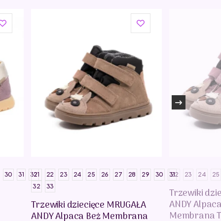
30
31
32
21
22
23
24
25
26
27
28
29
30
31
22
23
24
25
32
33
Trzewiki dz
ANDY Alpac
Trzewiki dziecięce MRUGAŁA
Membrana T
ANDY Alpaca Beż Membrana