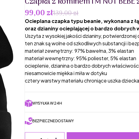
Czapka z kominem I'M NOT BEBE 
99,00 zł
139,00 zł
Ocieplana czapka typu beanie, wykonana z ł
oraz dzianiny ocieplającej o bardzo dobrych
Uszyta z wysokiej jakości dzianiny, potwierdzonej
ten znak są wolne od szkodliwych substancji i bez
materiał zewnętrzny: 97% bawełna, 3% elastan
materiał wewnętrzny: 95% poliester, 5% elastan
ocieplenie, dzianina o bardzo dobrych właściwoś
niesamowicie miękka i miła w dotyku
cztery warstwy materiału chroniące uszka dzieck
WYSYŁKA W 24H
BEZPIECZNE DOSTAWY