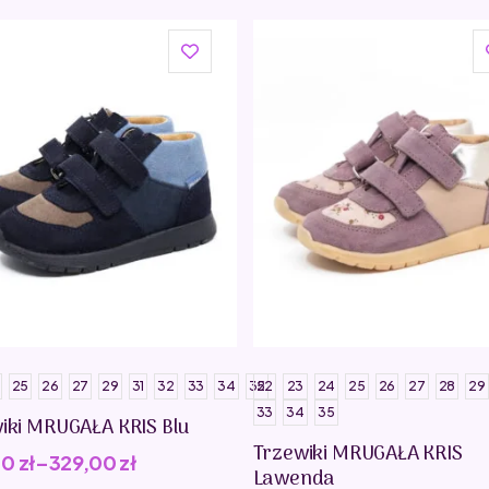
25
26
27
29
31
32
33
34
35
22
23
24
25
26
27
28
29
33
34
35
iki MRUGAŁA KRIS Blu
Trzewiki MRUGAŁA KRIS
00
zł
–
329,00
zł
Lawenda