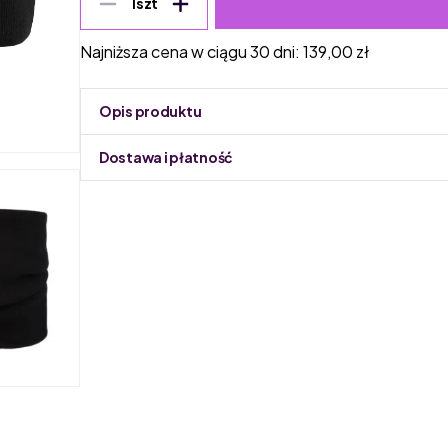
1
szt
Najniższa cena w ciągu 30 dni:
139,00
zł
Opis produktu
Dostawa i płatność
Do podmiany informacja w panelu administracyjnym 