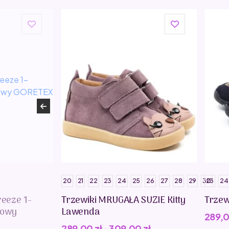
20
21
22
23
24
25
26
27
28
29
30
23
24
reeze 1-
Trzewiki MRUGAŁA SUZIE Kitty
Trzew
kowy
Lawenda
289,
289,00
zł
–
309,00
zł