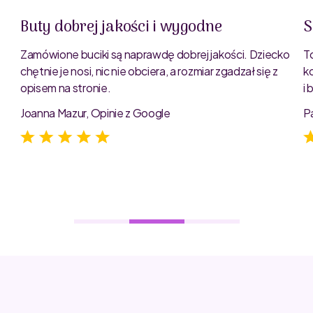
Buty dobrej jakości i wygodne
S
Zamówione buciki są naprawdę dobrej jakości. Dziecko
T
chętnie je nosi, nic nie obciera, a rozmiar zgadzał się z
k
opisem na stronie.
i
e
Joanna Mazur, Opinie z Google
P