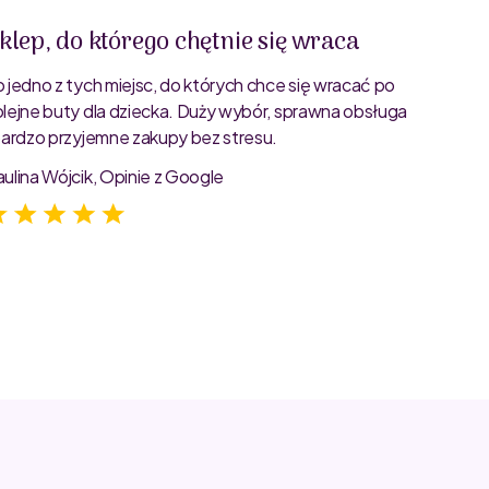
klep, do którego chętnie się wraca
Świet
o jedno z tych miejsc, do których chce się wracać po
Bardzo 
olejne buty dla dziecka. Duży wybór, sprawna obsługa
rozmiar
 bardzo przyjemne zakupy bez stresu.
starann
zdjęcia
aulina Wójcik, Opinie z Google
Jagoda 