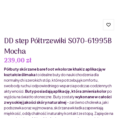
DD step Półtrzewiki S070-61995B
Mocha
239,00 zł
Półbuty skórzane barefoot w kolorze khaki z aplikacją w
kształcie ślimaka
to idealne buty do nauki chodzenia dla
normalnych i szerokich stóp, które potrzebują komfortu,
swobody ruchu i odpowiedniego wsparcia podczas codziennych
aktywności.
Buty posiadają aplikację, która zmienia kolor
po
wyjściu na światło słoneczne. Buty zostały
wykonane w całości
z wysokiej jakości skóry naturalnej
– zarówno cholewka, jak i
podszewka oraz wyjmowana, skórzana wkładka zapewniają
miękkość, oddychalność i naturalny kontakt ze stopą. Zapięcie na