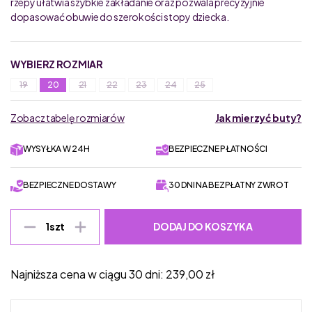
rzepy ułatwia szybkie zakładanie oraz pozwala precyzyjnie
dopasować obuwie do szerokości stopy dziecka.
WYBIERZ ROZMIAR
19
20
21
22
23
24
25
Zobacz tabelę rozmiarów
Jak mierzyć buty?
WYSYŁKA W 24H
BEZPIECZNE PŁATNOŚCI
BEZPIECZNE DOSTAWY
30 DNI NA BEZPŁATNY ZWROT
DODAJ DO KOSZYKA
1
szt
Najniższa cena w ciągu 30 dni:
239,00
zł