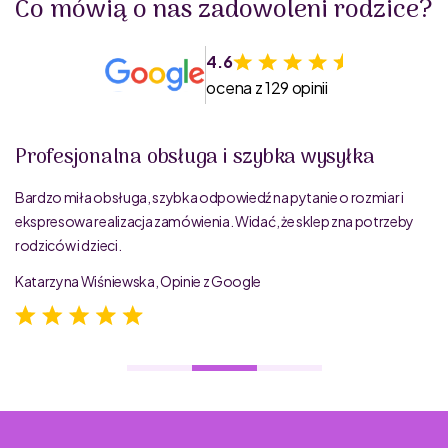
Co mówią o nas zadowoleni rodzice?
4.6
ocena z 129 opinii
Profesjonalna obsługa i szybka wysyłka
Bardzo miła obsługa, szybka odpowiedź na pytanie o rozmiar i
ekspresowa realizacja zamówienia. Widać, że sklep zna potrzeby
rodziców i dzieci.
Katarzyna Wiśniewska, Opinie z Google