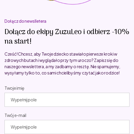
Dołącz do newslletera
Dołącz do ekipy ZuzuLeo i odbierz -10%
na start!
Cześć! Chcesz, aby Twoje dziecko stawiało pierwsze kroki w
zdrowych butach i wyglądało przy tym uroczo? Zapisz się do
naszego newslettera, a my zadbamy o resztę. Nie spamujemy,
wysyłamy tylko to, co sami chcielibyśmy czytać jako rodzice!
Twoje imię
Twój e-mail