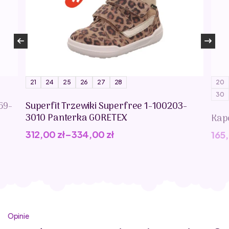
ich zakładanie i ściąganie oraz uczy dzieci samodzielności.
21
24
25
26
27
28
20
30
69-
Superfit Trzewiki Superfree 1-100203-
3010 Panterka GORETEX
Kap
312,00
zł
–
334,00
zł
165
Opinie