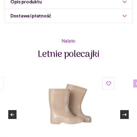
Opis produktu
Dostawa i płatność
Do podmiany informacja w panelu administracyjnym
Zuzoleo -> Produkt
Na lato
Letnie polecajki
Dlaczego warto wybrać półbuty D.D.step Barefoot?
Elastyczna podeszwa
Podeszwa D.D.step Barefoot idealnie dopasowuje się do
kształtu stopy, zapewniając maksymalne czucie
powierzchni i naturalny ruch.
Chodzenie jak boso
Buty umożliwiają pełne zaangażowanie wszystkich mięśni,
ścięgien i kości stopy, co wspiera ich zdrowy rozwój,
podobnie jak chodzenie boso.
Wkładka o zerowym spadku
Wkładka o zerowym spadku oznacza brak różnicy
poziomów między palcami a piętą, co sprzyja naturalnej
postawie i komfortowi.