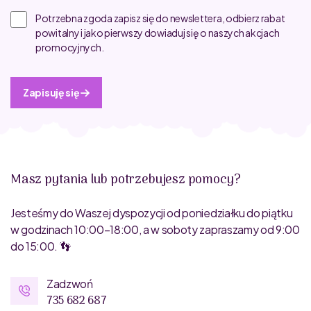
Potrzebna zgoda zapisz się do newslettera, odbierz rabat
powitalny i jako pierwszy dowiaduj się o naszych akcjach
promocyjnych.
Zapisuję się
Masz pytania lub potrzebujesz pomocy?
Jesteśmy do Waszej dyspozycji od poniedziałku do piątku
w godzinach 10:00–18:00, a w soboty zapraszamy od 9:00
do 15:00. 👣
Zadzwoń
735 682 687