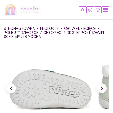
STRONA GŁÓWNA
/
PRODUKTY
/
OBUWIE DZIECIĘCE
/
PÓŁBUTY DZIECIĘCE
/
CHŁOPIEC
/
DD STEP PÓŁTRZEWIKI
S070-61995B MOCHA