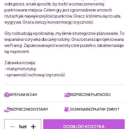
odległości, w taki sposób, by trafić w oznaczone na niej
punktowane miejsca. Celem gry jest zgromadzenie w trzech
rzutach jak największej ilości punktów. Gracz, któremu się to uda,
wygrywa. Gra ta ćwiczy koncentrację i zręczność.
Gry rozbudzają wyobraźnię, myślenie strategiczne i planowanie. To
wspaniała rozrywka dla całej rodziny. Gra została zaprojektowana
we Francji. Zapakowana jest w estetyczne pudełko. Idealnie nadaje
się na prezent.
Zabawka rozwija:
– małą motorykę
– sprawność ruchową i zręczność
WYSYŁKA W 24H
BEZPIECZNE PŁATNOŚCI
BEZPIECZNE DOSTAWY
30 DNI NA BEZPŁATNY ZWROT
DODAJ DO KOSZYKA
1
szt