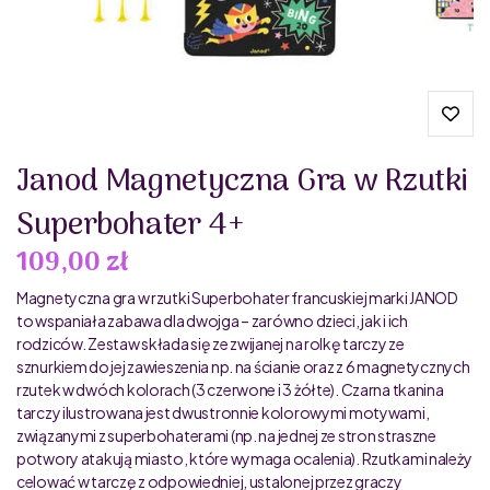
Janod Magnetyczna Gra w Rzutki
Superbohater 4+
109,00 zł
Magnetyczna gra w rzutki Superbohater francuskiej marki JANOD
to wspaniała zabawa dla dwojga – zarówno dzieci, jak i ich
rodziców. Zestaw składa się ze zwijanej na rolkę tarczy ze
sznurkiem do jej zawieszenia np. na ścianie oraz z 6 magnetycznych
rzutek w dwóch kolorach (3 czerwone i 3 żółte). Czarna tkanina
tarczy ilustrowana jest dwustronnie kolorowymi motywami,
związanymi z superbohaterami (np. na jednej ze stron straszne
potwory atakują miasto, które wymaga ocalenia). Rzutkami należy
celować w tarczę z odpowiedniej, ustalonej przez graczy