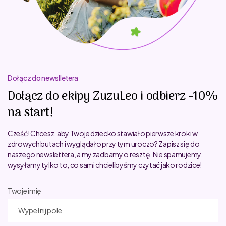
Dołącz do newslletera
Dołącz do ekipy ZuzuLeo i odbierz -10%
na start!
Cześć! Chcesz, aby Twoje dziecko stawiało pierwsze kroki w
zdrowych butach i wyglądało przy tym uroczo? Zapisz się do
naszego newslettera, a my zadbamy o resztę. Nie spamujemy,
wysyłamy tylko to, co sami chcielibyśmy czytać jako rodzice!
Twoje imię