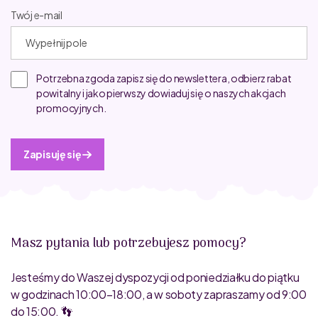
Twój e-mail
Potrzebna zgoda zapisz się do newslettera, odbierz rabat
powitalny i jako pierwszy dowiaduj się o naszych akcjach
promocyjnych.
Zapisuję się
Masz pytania lub potrzebujesz pomocy?
Jesteśmy do Waszej dyspozycji od poniedziałku do piątku
w godzinach 10:00–18:00, a w soboty zapraszamy od 9:00
do 15:00. 👣