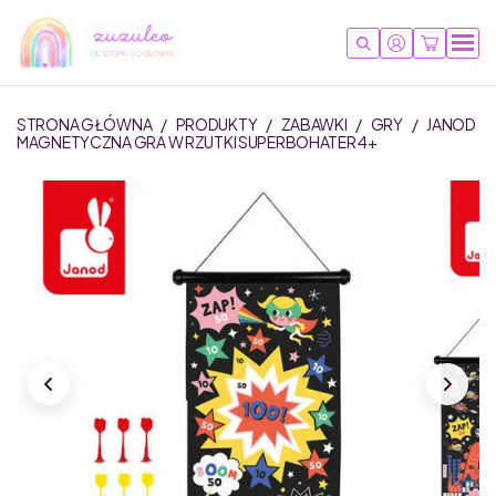
STRONA GŁÓWNA
/
PRODUKTY
/
ZABAWKI
/
GRY
/
JANOD
MAGNETYCZNA GRA W RZUTKI SUPERBOHATER 4+