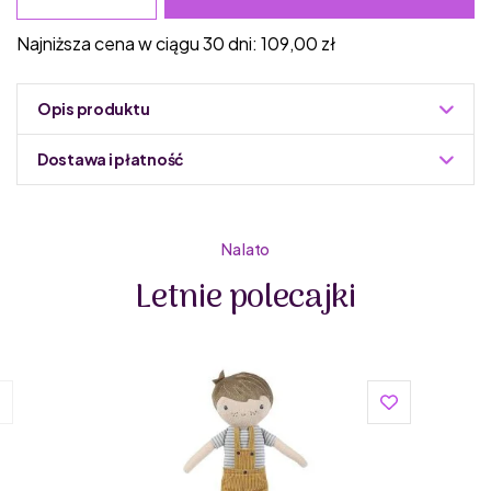
Najniższa cena w ciągu 30 dni:
109,00
zł
Opis produktu
Dostawa i płatność
Do podmiany informacja w panelu administracyjnym
Zuzoleo -> Produkt
Na lato
Letnie polecajki
Janod od 1970 roku niezmiennie projektuje zabawki, które
są synonimem innowacyjności, francuskiego designu i
najwyższej jakości. Unikalne zabawki tworzone są z drewna
i innych doskonałych materiałów, a przede wszystkim z
dziecięcych marzeń!