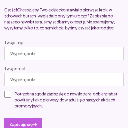
Cześć! Chcesz, aby Twoje dziecko stawiało pierwsze kroki w
zdrowych butach i wyglądało przy tym uroczo? Zapisz się do
naszego newslettera, a my zadbamy o resztę. Nie spamujemy,
wysyłamy tylko to, co sami chcielibyśmy czytać jako rodzice!
Twoje imię
Twój e-mail
Potrzebna zgoda zapisz się do newslettera, odbierz rabat
powitalny i jako pierwszy dowiaduj się o naszych akcjach
promocyjnych.
Zapisuję się