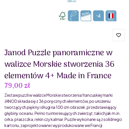
Janod Puzzle panoramiczne w
walizce Morskie stworzenia 36
elementów 4+ Made in France
79,00 zł
Zestaw puzzli w walizce Morskie stworzenia francuskiej marki
JANOD składa się z 36 poręcznych elementów, po ułożeniu
tworzących piękny i długi na 100 cm obrazek, przedstawiający
głębiny oceanu. Pełno tu interesujących zwierząt, takich jak m.in.
orka, płaszczka, rekin czy kalmar. Puzzle wykonane są z solidnego
kartonu, zaprojektowane i wyprodukowane we Francji.