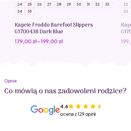
materiał: karton FSC
24
25
26
27
28
29
30
31
32
33
22
design i produkcja: Francja
34
35
33
wymiary produktu po ułożeniu: 100 x 20 cm
bezpieczeństwo i jakość: EN71-1; EN71-2, EN71-3; REACH
Kapcie Froddo Barefoot Slippers
Kap
G1700438 Dark Blue
G17
179,00
zł
–
199,00
zł
199
Opinie
Co mówią o nas zadowoleni rodzice?
4.6
ocena z 129 opinii