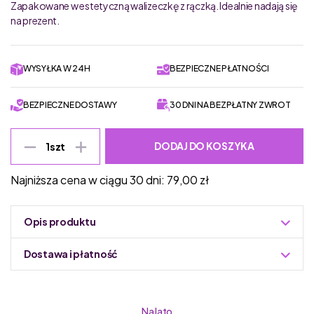
Zapakowane w estetyczną walizeczkę z rączką. Idealnie nadają się
na prezent.
WYSYŁKA W 24H
BEZPIECZNE PŁATNOŚCI
BEZPIECZNE DOSTAWY
30 DNI NA BEZPŁATNY ZWROT
DODAJ DO KOSZYKA
1
szt
Najniższa cena w ciągu 30 dni:
79,00
zł
Opis produktu
Dostawa i płatność
Do podmiany informacja w panelu administracyjnym
Zuzoleo -> Produkt
Na lato