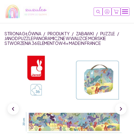
STRONA GŁÓWNA
/
PRODUKTY
/
ZABAWKI
/
PUZZLE
/
JANOD PUZZLE PANORAMICZNE W WALIZCE MORSKIE
STWORZENIA 36 ELEMENTÓW 4+ MADE IN FRANCE