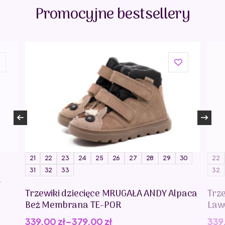
Marka:
Promocyjne bestsellery
Janod
Nazwa producenta:
Juratoys
Adres producenta:
13 rue de I’Industrie
39270 Orgelet
France
Kraj produkcji:
China
Nazwa jednostki odpowiedzialnej za produkt na
terenie Unii Europejskiej:
Juratoys
Adres na terenie Unii Europejskiej (jednostki
odpowiedzialnej za produkt na terenie Unii
21
22
23
24
25
26
27
28
29
30
22
Europejskiej):
31
32
33
32
13 rue de I’Industrie
-
39270 Orgelet
Trzewiki dziecięce MRUGAŁA ANDY Alpaca
Trz
France
Beż Membrana TE-POR
Law
Adres elektroniczny:
www.janod.com
339,00
zł
–
379,00
zł
339