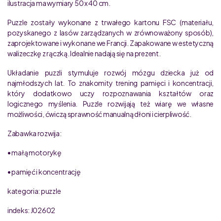
ilustracja ma wymiary 50 x 40 cm.
Puzzle zostały wykonane z trwałego kartonu FSC (materiału,
pozyskanego z lasów zarządzanych w zrównoważony sposób),
zaprojektowane i wykonane we Francji. Zapakowane w estetyczną
walizeczkę z rączką. Idealnie nadają się na prezent.
Układanie puzzli stymuluje rozwój mózgu dziecka już od
najmłodszych lat. To znakomity trening pamięci i koncentracji,
który dodatkowo uczy rozpoznawania kształtów oraz
logicznego myślenia. Puzzle rozwijają też wiarę we własne
możliwości, ćwiczą sprawność manualną dłoni i cierpliwość.
Zabawka rozwija:
• małą motorykę
• pamięć i koncentrację
kategoria: puzzle
indeks: J02602