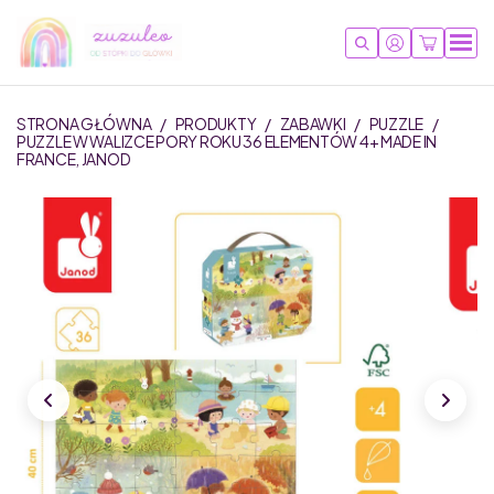
STRONA GŁÓWNA
/
PRODUKTY
/
ZABAWKI
/
PUZZLE
/
PUZZLE W WALIZCE PORY ROKU 36 ELEMENTÓW 4+ MADE IN
FRANCE, JANOD