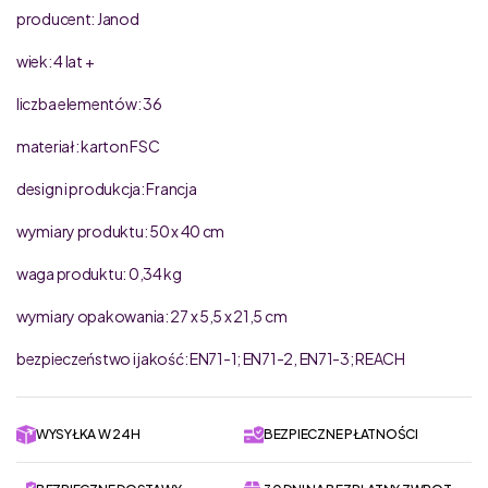
producent: Janod
wiek: 4 lat +
liczba elementów: 36
materiał: karton FSC
design i produkcja: Francja
wymiary produktu: 50 x 40 cm
waga produktu: 0,34 kg
wymiary opakowania: 27 x 5,5 x 21,5 cm
bezpieczeństwo i jakość: EN71-1; EN71-2, EN71-3; REACH
WYSYŁKA W 24H
BEZPIECZNE PŁATNOŚCI