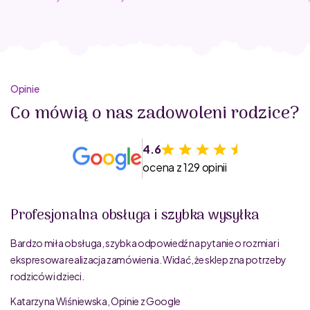
contact@juratoys.com
Ostrzeżenia
:
Zabawka nieodpowiednia dla dzieci w wieku poniżej 3 lat.
Opakowanie nie służy do zabawy. Zawiera małe części.
Ryzyko zadławienia. Usunąć etykiety i opakowanie przed
udostępnieniem zabawki dziecku. Zachować opakowanie
Opinie
ze względu na informacje na nim.
Co mówią o nas zadowoleni rodzice?
4.6
ocena z 129 opinii
Profesjonalna obsługa i szybka wysyłka
Bardzo miła obsługa, szybka odpowiedź na pytanie o rozmiar i
ekspresowa realizacja zamówienia. Widać, że sklep zna potrzeby
rodziców i dzieci.
Katarzyna Wiśniewska, Opinie z Google