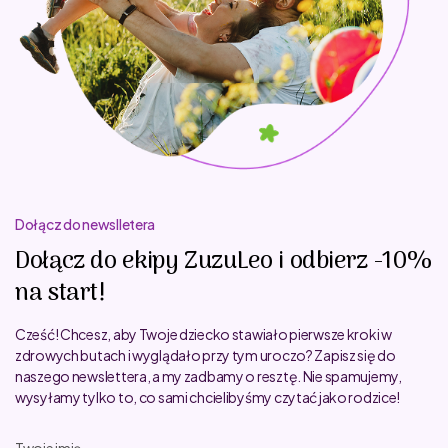
Dołącz do newslletera
Dołącz do ekipy ZuzuLeo i odbierz -10%
na start!
Cześć! Chcesz, aby Twoje dziecko stawiało pierwsze kroki w
zdrowych butach i wyglądało przy tym uroczo? Zapisz się do
naszego newslettera, a my zadbamy o resztę. Nie spamujemy,
wysyłamy tylko to, co sami chcielibyśmy czytać jako rodzice!