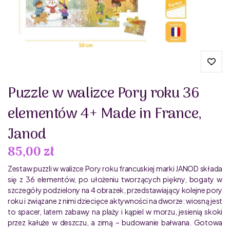
Puzzle w walizce Pory roku 36
elementów 4+ Made in France,
Janod
85,00 zł
Zestaw puzzli w walizce Pory roku francuskiej marki JANOD składa
się z 36 elementów, po ułożeniu tworzących piękny, bogaty w
szczegóły podzielony na 4 obrazek, przedstawiający kolejne pory
roku i związane z nimi dziecięce aktywności na dworze: wiosną jest
to spacer, latem zabawy na plaży i kąpiel w morzu, jesienią skoki
przez kałuże w deszczu, a zimą – budowanie bałwana. Gotowa