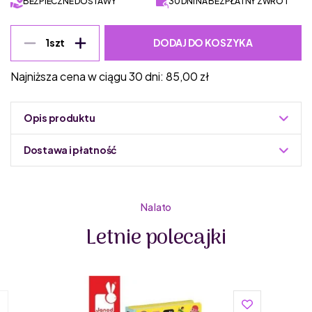
BEZPIECZNE DOSTAWY
30 DNI NA BEZPŁATNY ZWROT
DODAJ DO KOSZYKA
1
szt
Najniższa cena w ciągu 30 dni:
85,00
zł
Opis produktu
Dostawa i płatność
Do podmiany informacja w panelu administracyjnym
Zuzoleo -> Produkt
Na lato
Letnie polecajki
Janod od 1970 roku niezmiennie projektuje zabawki, które
są synonimem innowacyjności, francuskiego designu i