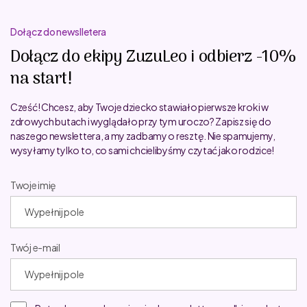
Dołącz do newslletera
Dołącz do ekipy ZuzuLeo i odbierz -10%
na start!
Cześć! Chcesz, aby Twoje dziecko stawiało pierwsze kroki w
zdrowych butach i wyglądało przy tym uroczo? Zapisz się do
naszego newslettera, a my zadbamy o resztę. Nie spamujemy,
wysyłamy tylko to, co sami chcielibyśmy czytać jako rodzice!
Twoje imię
Twój e-mail