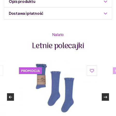
Opis produktu
Dostawa i płatność
Do podmiany informacja w panelu administracyjnym
Zuzoleo -> Produkt
Na lato
Letnie polecajki
PROMOCJA