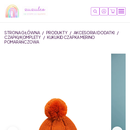
STRONA GŁÓWNA
/
PRODUKTY
/
AKCESORIA I DODATKI
/
CZAPKI/KOMPLETY
/
KUKUKID CZAPKA MERINO
POMARAŃCZOWA