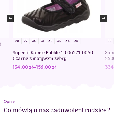
28
29
30
31
32
33
34
35
22
t
Superfit Kapcie Bubble 1-006271-0050
Supe
Czarne z motywem zebry
250
134,00
zł
–
156,00
zł
334
Opinie
Co mówią o nas zadowoleni rodzice?