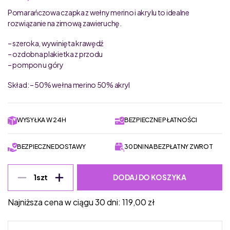
Pomarańczowa czapka z wełny merino i akrylu to idealne
rozwiązanie na zimową zawieruchę.
– szeroka, wywinięta krawędź
– ozdobna plakietka z przodu
– pompon u góry
Skład: – 50% wełna merino 50% akryl
WYSYŁKA W 24H
BEZPIECZNE PŁATNOŚCI
BEZPIECZNE DOSTAWY
30 DNI NA BEZPŁATNY ZWROT
DODAJ DO KOSZYKA
1
szt
Najniższa cena w ciągu 30 dni:
119,00
zł