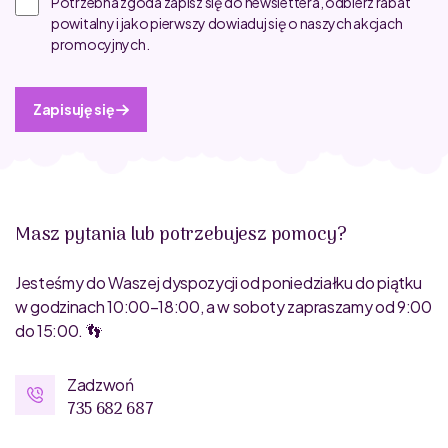
Potrzebna zgoda zapisz się do newslettera, odbierz rabat
powitalny i jako pierwszy dowiaduj się o naszych akcjach
promocyjnych.
Zapisuję się
Masz pytania lub potrzebujesz pomocy?
Jesteśmy do Waszej dyspozycji od poniedziałku do piątku
w godzinach 10:00–18:00, a w soboty zapraszamy od 9:00
do 15:00. 👣
Zadzwoń
735 682 687