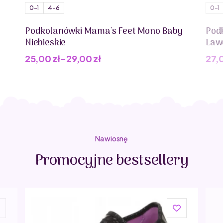
0-1
4-6
0-1
Podkolanówki Mama's Feet Mono Baby
Pod
Niebieskie
Law
25,00
zł
–
29,00
zł
27,
Pie
Akt
cen
cen
wyn
wyn
32,0
27,0
Na wiosnę
Promocyjne bestsellery