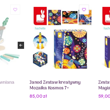
ewniana
Janod Zestaw kreatywny
Zesta
Mozaika Kosmos 7+
Magia
85,00
zł
59,0