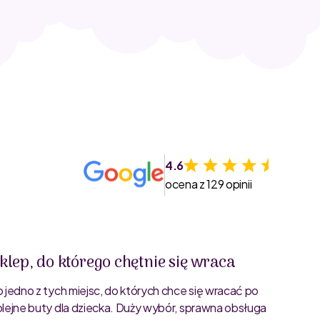
4.6
ocena z 129 opinii
klep, do którego chętnie się wraca
Świet
o jedno z tych miejsc, do których chce się wracać po
Bardzo 
olejne buty dla dziecka. Duży wybór, sprawna obsługa
rozmiar