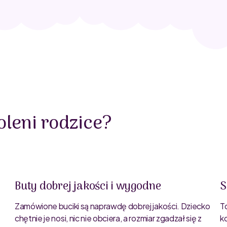
leni rodzice?
Buty dobrej jakości i wygodne
S
Zamówione buciki są naprawdę dobrej jakości. Dziecko
T
chętnie je nosi, nic nie obciera, a rozmiar zgadzał się z
k