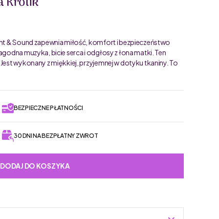
a Królik
ight & Sound zapewnia miłość, komfort i bezpieczeństwo
agodna muzyka, bicie serca i odgłosy z łona matki. Ten
 Jest wykonany z miękkiej, przyjemnej w dotyku tkaniny. To
BEZPIECZNE PŁATNOŚCI
30 DNI NA BEZPŁATNY ZWROT
DODAJ DO KOSZYKA