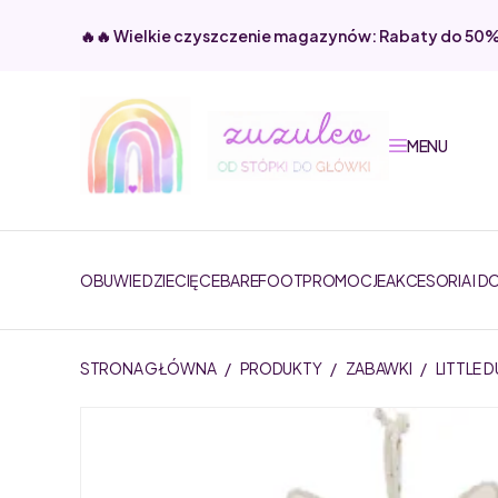
🔥🔥 Wielkie czyszczenie magazynów: Rabaty do 50
MENU
OBUWIE DZIECIĘCE
BAREFOOT
PROMOCJE
AKCESORIA I D
STRONA GŁÓWNA
/
PRODUKTY
/
ZABAWKI
/
LITTLE 