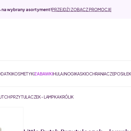
% na wybrany asortyment!
PRZEJDŹ I ZOBACZ PROMOCJĘ
ODATKI
KOSMETYKI
ZABAWKI
HULAJNOGI
KASKI
OCHRANIACZE
POSIŁE
DUTCH PRZYTULACZEK - LAMPKA KRÓLIK