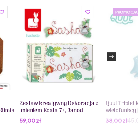
PROMOCJA
Zestaw kreatywny Dekoracja z
Quut Triplet 
Klimta
imieniem Koala 7+, Janod
wielofunkcy
n
59,00
zł
38,00
zł
45,
Pierwotna
Aktualna
cena
cena
wynosiła:
wynosi: