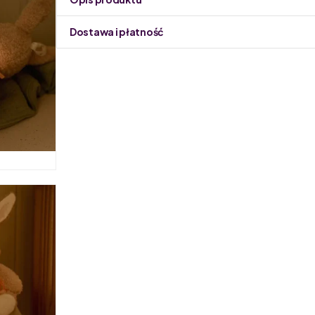
Dostawa i płatność
Do podmiany informacja w panelu administracyjnym 
Little Dutch to holenderska firma rodzinna, prowadz
tworzenie produktów dla najmłodszych. W ofercie mark
produkowane z bawełny organicznej z certyfikatem Oek
otulacze, akcesoria do pokoików dziecięcych oraz za
czy pojazdy wytwarzane z drewna. Produkty Little Du
Ich produkty wyróżniają się nie tylko pięknym design
Drewniane elementy są starannie polerowane i pomal
bezpieczne dla dzieci. Dzięki nim dzieci mają możliw