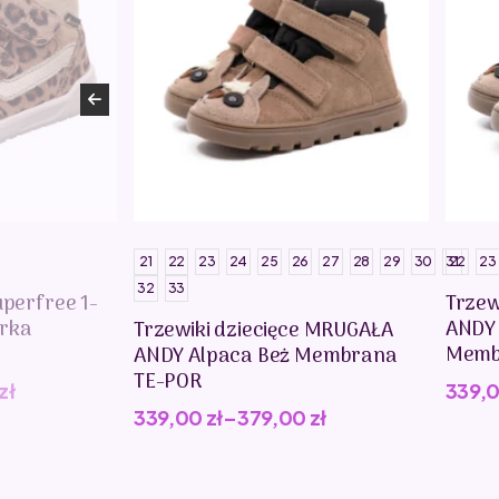
21
22
23
24
25
26
27
28
29
30
31
22
23
32
33
uperfree 1-
Trzew
erka
ANDY
Trzewiki dziecięce MRUGAŁA
Memb
ANDY Alpaca Beż Membrana
TE-POR
zł
339,
339,00
zł
–
379,00
zł