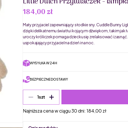
Little Dutch Przytulaczek - lampk
184,00 zł
Mały przyjaciel zapewniający słodkie sny. Cuddle Bunny L
dzięki delikatnemu światłu i kojącym dźwiękom, takim jak ł
uroczy króliczek pomaga dziecku się zrelaksować i zasnąć.
uspokajający przyjaciel na dzień i na noc.
WYSYŁKA W 24H
BEZPIECZNE DOSTAWY
1
szt
Najniższa cena w ciągu 30 dni:
184,00
zł
Opis produktu