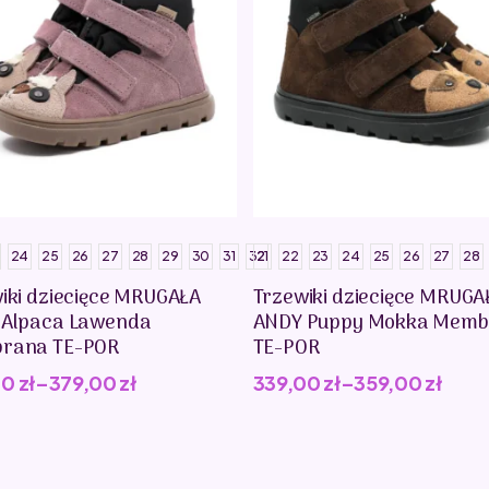
24
25
26
27
28
29
30
31
32
21
22
23
24
25
26
27
28
iki dziecięce MRUGAŁA
Trzewiki dziecięce MRUGA
 Alpaca Lawenda
ANDY Puppy Mokka Memb
rana TE-POR
TE-POR
00
zł
–
379,00
zł
339,00
zł
–
359,00
zł