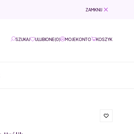
ZAMKNIJ
SZUKAJ
ULUBIONE
(
0
)
MOJE KONTO
KOSZYK
K