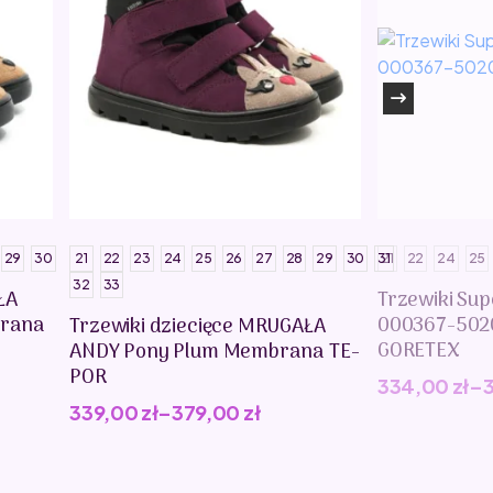
29
30
21
22
23
24
25
26
27
28
29
30
31
21
22
24
25
32
33
ŁA
Trzewiki Sup
rana
000367-502
Trzewiki dziecięce MRUGAŁA
GORETEX
ANDY Pony Plum Membrana TE-
POR
334,00
zł
–
339,00
zł
–
379,00
zł