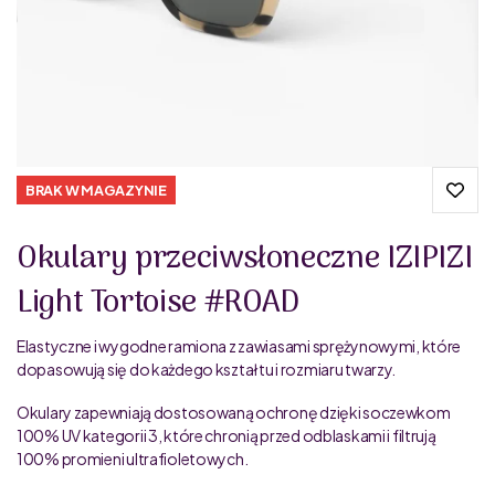
BRAK W MAGAZYNIE
Okulary przeciwsłoneczne IZIPIZI
Light Tortoise #ROAD
Elastyczne i wygodne ramiona z zawiasami sprężynowymi, które
dopasowują się do każdego kształtu i rozmiaru twarzy.
Okulary zapewniają dostosowaną ochronę dzięki soczewkom
100% UV kategorii 3, które chronią przed odblaskami i filtrują
100% promieni ultrafioletowych.