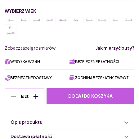
WYBIERZ WIEK
0-1
1-2
2-4
3-5
4-6
5+
5-7
5-10
6+
7-11
9-
36M
Zobacz tabelę rozmiarów
Jak mierzyć buty?
WYSYŁKA W 24H
BEZPIECZNE PŁATNOŚCI
BEZPIECZNE DOSTAWY
30 DNI NA BEZPŁATNY ZWROT
DODAJ DO KOSZYKA
1
szt
Opis produktu
Dostawa i płatność