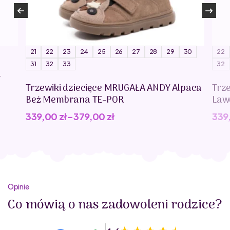
21
22
23
24
25
26
27
28
29
30
22
31
32
33
32
-
Trzewiki dziecięce MRUGAŁA ANDY Alpaca
Trz
Beż Membrana TE-POR
Law
339,00
zł
–
379,00
zł
339
Opinie
Co mówią o nas zadowoleni rodzice?