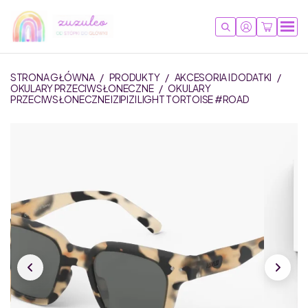
STRONA GŁÓWNA
/
PRODUKTY
/
AKCESORIA I DODATKI
/
OKULARY PRZECIWSŁONECZNE
/
OKULARY
PRZECIWSŁONECZNE IZIPIZI LIGHT TORTOISE #ROAD