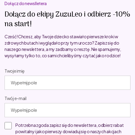
Dołącz do newslletera
Dołącz do ekipy ZuzuLeo i odbierz -10%
na start!
Cześć! Chcesz, aby Twoje dziecko stawiało pierwsze kroki w
zdrowych butach i wyglądało przy tym uroczo? Zapisz się do
naszego newslettera, a my zadbamy o resztę. Nie spamujemy,
wysyłamy tylko to, co sami chcielibyśmy czytać jako rodzice!
Twoje imię
Twój e-mail
Potrzebna zgoda zapisz się do newslettera, odbierz rabat
powitalny i jako pierwszy dowiaduj się o naszych akcjach