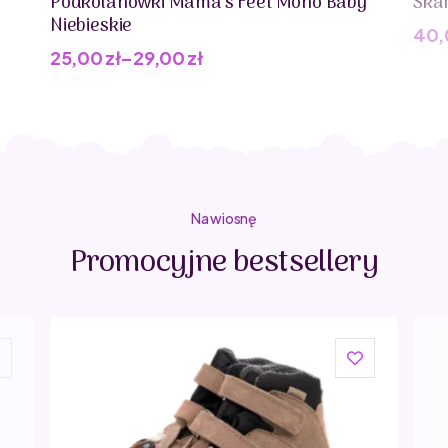
Podkolanówki Mama's Feet Mono Baby
Ska
Niebieskie
40
25,00
zł
–
29,00
zł
Na wiosnę
Promocyjne bestsellery