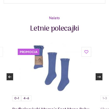
Do podmiany informacja w panelu administracyjnym
Zuzoleo -> Produkt
Na lato
Letnie polecajki
IZIPIZI to francuska marka okularów, założona w 2010
roku w Paryżu przez trójkę przyjaciół z dzieciństwa. Od
tego czasu zachwyca klientów na całym świecie
swoimi kolorowymi, przystępnymi
PROMOCJA
cenowo i ponadczasowymi modelami.
Okulary IZIPIZI to nie tylko modny design, ale także
najwyższa jakość wykonania. Wykonane z lekkich,
trwałych i odpornych na zarysowania materiałów,
zapewniają komfort noszenia oraz długowieczność
użytkowania. Marka dba także o ekologię, stosując
materiały przyjazne środowisku tam, gdzie to możliwe.
Każdy z produktów łączy nowoczesny wygląd z
funkcjonalnością, zapewniając wygodę i ochronę na co
0-1
4-6
1-3
dzień.