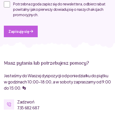
Potrzebna zgoda zapisz się do newslettera, odbierz rabat
powitalny i jako pierwszy dowiaduj się o naszych akcjach
promocyjnych.
Zapisuję się
Masz pytania lub potrzebujesz pomocy?
Jesteśmy do Waszej dyspozycji od poniedziałku do piątku
w godzinach 10:00–18:00, a w soboty zapraszamy od 9:00
do 15:00. 👣
Zadzwoń
735 682 687