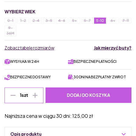
WYBIERZ WIEK
0-1
1-2
2-4
3-5
4-6
5+
5-7
5-10
6+
7-11
9-
36M
Zobacz tabelę rozmiarów
Jak mierzyć buty?
WYSYŁKA W 24H
BEZPIECZNE PŁATNOŚCI
BEZPIECZNE DOSTAWY
30 DNI NA BEZPŁATNY ZWROT
DODAJ DO KOSZYKA
1
szt
Najniższa cena w ciągu 30 dni:
125,00
zł
Opis produktu