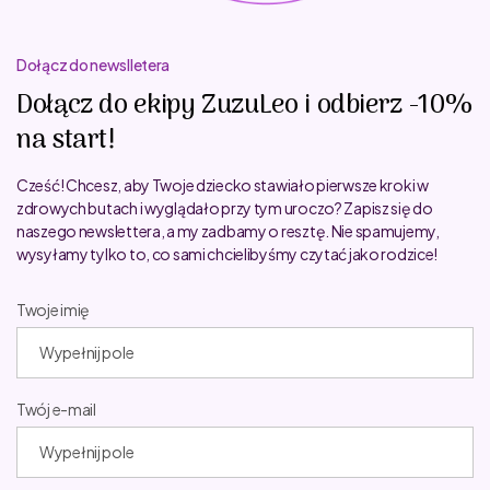
Dołącz do newslletera
Dołącz do ekipy ZuzuLeo i odbierz -10%
na start!
Cześć! Chcesz, aby Twoje dziecko stawiało pierwsze kroki w
zdrowych butach i wyglądało przy tym uroczo? Zapisz się do
naszego newslettera, a my zadbamy o resztę. Nie spamujemy,
wysyłamy tylko to, co sami chcielibyśmy czytać jako rodzice!
Twoje imię
Twój e-mail