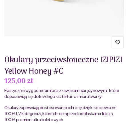
Okulary przeciwsłoneczne IZIPIZI
Yellow Honey #C
125,00 zł
Elastyczne i wygodne ramiona z zawiasami sprężynowymi, które
dopasowują się do każdego kształtu i rozmiaru twarzy.
Okulary zapewniają dostosowaną ochronę dzięki soczewkom
100% UV kategorii 3, które chronią przed odblaskami i filtrują
100% promieni ultrafioletowych.