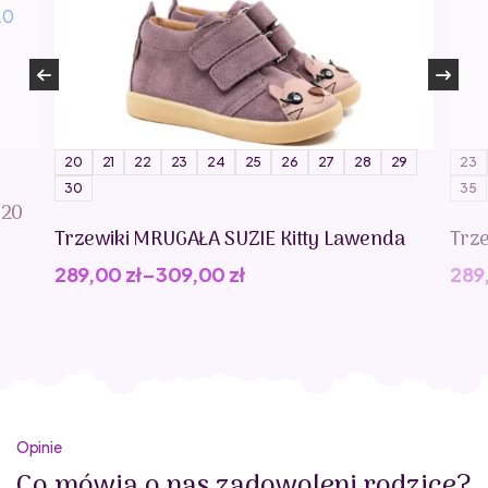
20
21
22
23
24
25
26
27
28
29
23
30
35
020
Trzewiki MRUGAŁA SUZIE Kitty Lawenda
Trz
289,00
zł
–
309,00
zł
289
Opinie
Co mówią o nas zadowoleni rodzice?