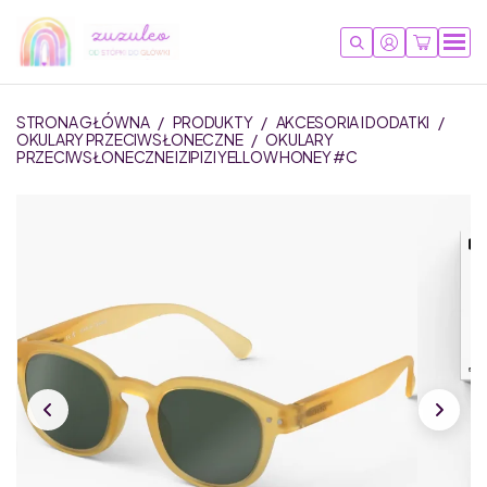
STRONA GŁÓWNA
/
PRODUKTY
/
AKCESORIA I DODATKI
/
OKULARY PRZECIWSŁONECZNE
/
OKULARY
PRZECIWSŁONECZNE IZIPIZI YELLOW HONEY #C