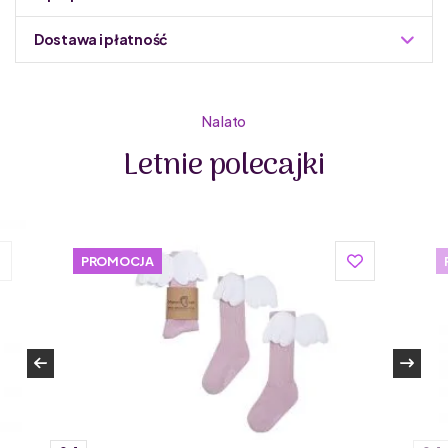
Dostawa i płatność
Do podmiany informacja w panelu administracyjnym
Zuzoleo -> Produkt
Na lato
Letnie polecajki
IZIPIZI to francuska marka okularów, założona w 2010
roku w Paryżu przez trójkę przyjaciół z dzieciństwa. Od
tego czasu zachwyca klientów na całym świecie
swoimi kolorowymi, przystępnymi
PROMOCJA
cenowo i ponadczasowymi modelami.
Okulary IZIPIZI to nie tylko modny design, ale także
najwyższa jakość wykonania. Wykonane z lekkich,
trwałych i odpornych na zarysowania materiałów,
zapewniają komfort noszenia oraz długowieczność
użytkowania. Marka dba także o ekologię, stosując
materiały przyjazne środowisku tam, gdzie to możliwe.
Każdy z produktów łączy nowoczesny wygląd z