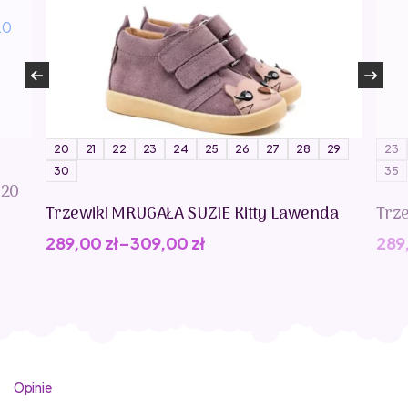
20
21
22
23
24
25
26
27
28
29
23
30
35
020
Trzewiki MRUGAŁA SUZIE Kitty Lawenda
Trz
289,00
zł
–
309,00
zł
289
Opinie