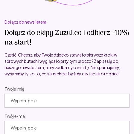
Dołącz do newslletera
Dołącz do ekipy ZuzuLeo i odbierz -10%
na start!
Cześć! Chcesz, aby Twoje dziecko stawiało pierwsze kroki w
zdrowych butach i wyglądało przy tym uroczo? Zapisz się do
naszego newslettera, a my zadbamy o resztę. Nie spamujemy,
wysyłamy tylko to, co sami chcielibyśmy czytać jako rodzice!
Twoje imię
Twój e-mail