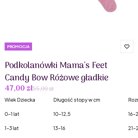
PROMOCJA
Podkolanówki Mama's Feet
Candy Bow Różowe gładkie
47,00 zł
55,00 zł
Wiek Dziecka
Długość stopy w cm
Roz
0-1 lat
10-12,5
16-
1-3 lat
13-16
21-