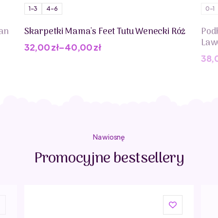
1-3
4-6
0-1
fan
Skarpetki Mama's Feet Tutu Wenecki Róż
Pod
Law
32,00
zł
–
40,00
zł
38,
Pie
Akt
cen
cen
wyn
wyn
45,0
38,0
Na wiosnę
Promocyjne bestsellery