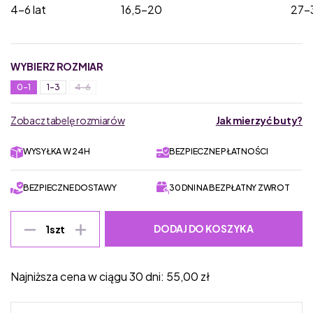
4-6 lat
16,5-20
27-
WYBIERZ ROZMIAR
0-1
1-3
4-6
Zobacz tabelę rozmiarów
Jak mierzyć buty?
WYSYŁKA W 24H
BEZPIECZNE PŁATNOŚCI
BEZPIECZNE DOSTAWY
30 DNI NA BEZPŁATNY ZWROT
DODAJ DO KOSZYKA
1
szt
Najniższa cena w ciągu 30 dni:
55,00
zł