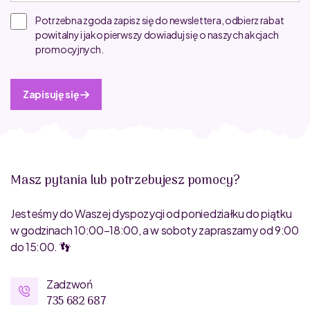
Potrzebna zgoda zapisz się do newslettera, odbierz rabat
powitalny i jako pierwszy dowiaduj się o naszych akcjach
promocyjnych.
Zapisuję się
Masz pytania lub potrzebujesz pomocy?
Jesteśmy do Waszej dyspozycji od poniedziałku do piątku
w godzinach 10:00–18:00, a w soboty zapraszamy od 9:00
do 15:00. 👣
Zadzwoń
735 682 687