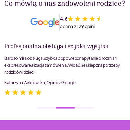
Co mówią o nas zadowoleni rodzice?
4.6
ocena z 129 opinii
Profesjonalna obsługa i szybka wysyłka
Bardzo miła obsługa, szybka odpowiedź na pytanie o rozmiar i
ekspresowa realizacja zamówienia. Widać, że sklep zna potrzeby
rodziców i dzieci.
Katarzyna Wiśniewska, Opinie z Google