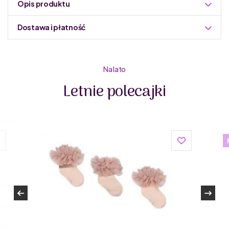
Opis produktu
Dostawa i płatność
Do podmiany informacja w panelu administracyjnym
Zuzoleo -> Produkt
Na lato
Kolekcja dostępna w rozmiarach:
Letnie polecajki
0-1 lat
1-3 lat
4-6 lat
Skład: 78% bawełna, 19% poliamid, 3% elastan