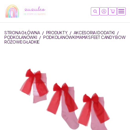
STRONA GŁÓWNA
/
PRODUKTY
/
AKCESORIA I DODATKI
/
PODKOLANÓWKI
/
PODKOLANÓWKI MAMA'S FEET CANDY BOW
RÓŻOWE GŁADKIE