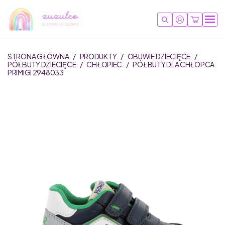
STRONA GŁÓWNA
/
PRODUKTY
/
OBUWIE DZIECIĘCE
/
PÓŁBUTY DZIECIĘCE
/
CHŁOPIEC
/
PÓŁBUTY DLA CHŁOPCA
PRIMIGI 2948033