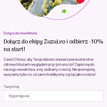
Dołącz do newslletera
Dołącz do ekipy ZuzuLeo i odbierz -10%
na start!
Cześć! Chcesz, aby Twoje dziecko stawiało pierwsze kroki w
zdrowych butach i wyglądało przy tym uroczo? Zapisz się do
naszego newslettera, a my zadbamy o resztę. Nie spamujemy,
wysyłamy tylko to, co sami chcielibyśmy czytać jako rodzice!
Twoje imię