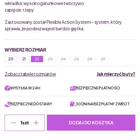
wkładka: wysokogatunkowe tworzywo
zapięcie: rzepy
Zastosowany został Flexible Action System – system, który
sprawia, że podeszwa jest bardzo giętka.
WYBIERZ ROZMIAR
20
21
22
23
24
26
28
29
Zobacz tabelę rozmiarów
Jak mierzyć buty?
WYSYŁKA W 24H
BEZPIECZNE PŁATNOŚCI
BEZPIECZNE DOSTAWY
30 DNI NA BEZPŁATNY ZWROT
DODAJ DO KOSZYKA
1
szt