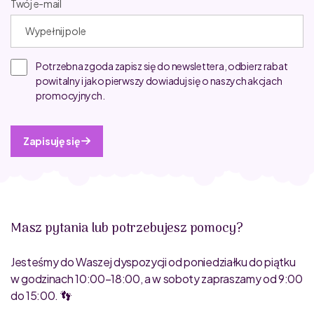
Twój e-mail
Potrzebna zgoda zapisz się do newslettera, odbierz rabat
powitalny i jako pierwszy dowiaduj się o naszych akcjach
promocyjnych.
Zapisuję się
Masz pytania lub potrzebujesz pomocy?
Jesteśmy do Waszej dyspozycji od poniedziałku do piątku
w godzinach 10:00–18:00, a w soboty zapraszamy od 9:00
do 15:00. 👣