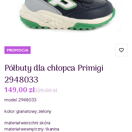
PROMOCJA
Półbuty dla chłopca Primigi
2948033
149,00 zł
229,00 zł
model: 2948033
kolor: granatowy, zielony
materiał wierzchni: skóra
materiał wewnętrzny: tkanina