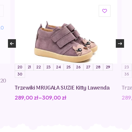
20
21
22
23
24
25
26
27
28
29
23
30
35
020
Trzewiki MRUGAŁA SUZIE Kitty Lawenda
Trz
289,00
zł
–
309,00
zł
289