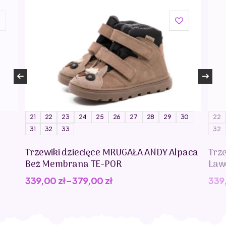
21
22
23
24
25
26
27
28
29
30
22
31
32
33
32
-
Trzewiki dziecięce MRUGAŁA ANDY Alpaca
Trz
Beż Membrana TE-POR
Law
339,00
zł
–
379,00
zł
339