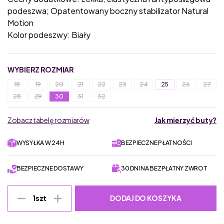
podeszwa; Opatentowany boczny stabilizator Natural
Motion
Kolor podeszwy: Biały
WYBIERZ ROZMIAR
18
19
20
21
22
23
24
25
26
27
28
29
30
31
32
Zobacz tabelę rozmiarów
Jak mierzyć buty?
WYSYŁKA W 24H
BEZPIECZNE PŁATNOŚCI
BEZPIECZNE DOSTAWY
30 DNI NA BEZPŁATNY ZWROT
DODAJ DO KOSZYKA
1
szt