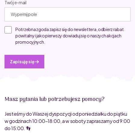
Twój e-mail
Potrzebna zgoda zapisz się do newslettera, odbierz rabat
powitalny i jako pierwszy dowiaduj się o naszych akcjach
promocyjnych.
Zapisuję się
Masz pytania lub potrzebujesz pomocy?
Jesteśmy do Waszej dyspozycji od poniedziałku do piątku
w godzinach 10:00–18:00, a w soboty zapraszamy od 9:00
do 15:00. 👣