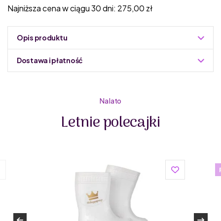
Najniższa cena w ciągu 30 dni:
275,00
zł
Opis produktu
Dostawa i płatność
Do podmiany informacja w panelu administracyjnym
Zuzoleo -> Produkt
Na lato
Letnie polecajki
Biomecanics to renomowana marka, która słynie z
wysokiej jakości obuwia dla dzieci.
Wyprodukowane w Hiszpanii z wysokogatunkowych
materiałów, te buty nie tylko wyglądają świetnie, ale także
zapewniają wyjątkowy komfort noszenia. Dzięki zapięciu