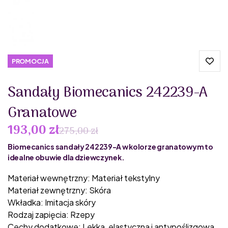
PROMOCJA
Sandały Biomecanics 242239-A
Granatowe
193,00 zł
275,00 zł
Biomecanics sandały 242239-A w kolorze granatowym to
idealne obuwie dla dziewczynek.
Materiał wewnętrzny: Materiał tekstylny
Materiał zewnętrzny: Skóra
Wkładka: Imitacja skóry
Rodzaj zapięcia: Rzepy
Cechy dodatkowe: Lekka, elastyczna i antypoślizgowa