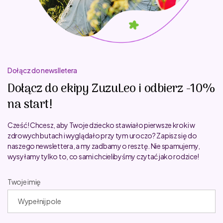
Dołącz do newslletera
Dołącz do ekipy ZuzuLeo i odbierz -10%
na start!
Cześć! Chcesz, aby Twoje dziecko stawiało pierwsze kroki w
zdrowych butach i wyglądało przy tym uroczo? Zapisz się do
naszego newslettera, a my zadbamy o resztę. Nie spamujemy,
wysyłamy tylko to, co sami chcielibyśmy czytać jako rodzice!
Twoje imię