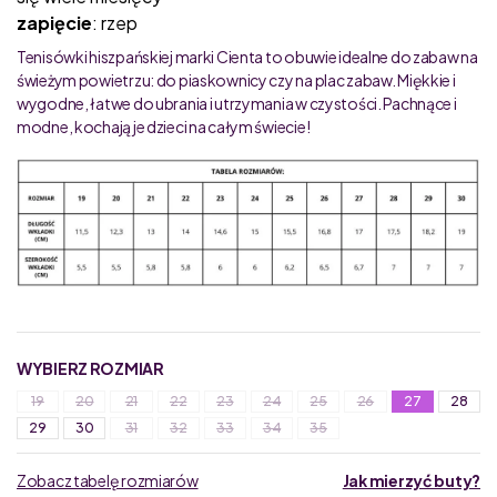
zapięcie
: rzep
Tenisówki hiszpańskiej marki Cienta to obuwie idealne do zabaw na
świeżym powietrzu: do piaskownicy czy na plac zabaw. Miękkie i
wygodne, łatwe do ubrania i utrzymania w czystości. Pachnące i
modne, kochają je dzieci na całym świecie!
WYBIERZ ROZMIAR
19
20
21
22
23
24
25
26
27
28
29
30
31
32
33
34
35
Zobacz tabelę rozmiarów
Jak mierzyć buty?