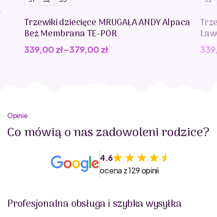
-
Trzewiki dziecięce MRUGAŁA ANDY Alpaca
Trz
Beż Membrana TE-POR
Law
339,00
zł
–
379,00
zł
339
Opinie
Co mówią o nas zadowoleni rodzice?
4.6
ocena z 129 opinii
Profesjonalna obsługa i szybka wysyłka