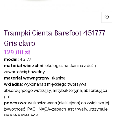
Trampki Cienta Barefoot 451777
Gris claro
129,00 zł
model:
45177
materiał wierzchni
: ekologiczna tkanina z dużą
zawartością bawełny
materiał wewnętrzny
: tkanina
wkładka
: wykonana z miękkiego tworzywa
absorbującego wstrząsy, antybakteryjna, absorbująca
pot
podeszwa
: wulkanizowana (nie klejona) co zwiększa jej
żywotność, PACHNĄCA-zapach jest trwały, utrzymuje
się wiele miesięcy