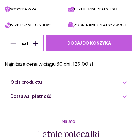
WYSYŁKA W 24H
BEZPIECZNE PŁATNOŚCI
BEZPIECZNE DOSTAWY
30 DNI NA BEZPŁATNY ZWROT
DODAJ DO KOSZYKA
1
szt
Najniższa cena w ciągu 30 dni:
129,00
zł
Opis produktu
Dostawa i płatność
Do podmiany informacja w panelu administracyjnym
Zuzoleo -> Produkt
Na lato
Cienta od 1982 roku produkuje jedne z najwygodnieszych
Letnie polecajki
tenisówek na świecie – niezwykle wygodne, wykonane w