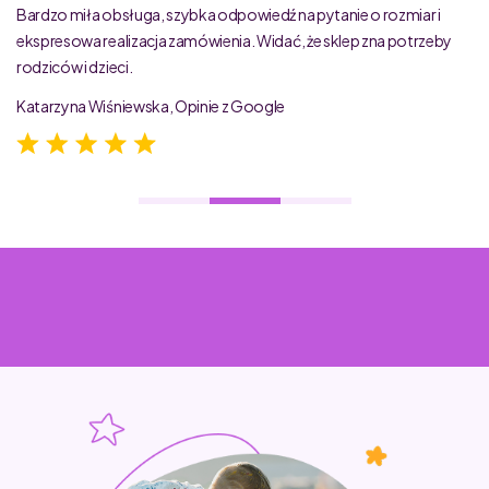
Bardzo miła obsługa, szybka odpowiedź na pytanie o rozmiar i
ekspresowa realizacja zamówienia. Widać, że sklep zna potrzeby
rodziców i dzieci.
Katarzyna Wiśniewska, Opinie z Google