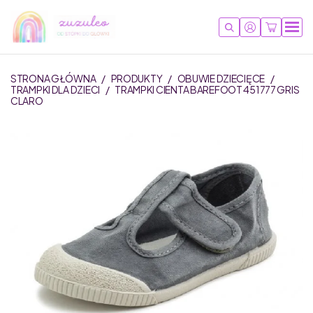
STRONA GŁÓWNA
/
PRODUKTY
/
OBUWIE DZIECIĘCE
/
TRAMPKI DLA DZIECI
/
TRAMPKI CIENTA BAREFOOT 451777 GRIS
CLARO