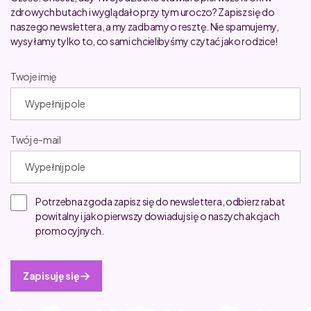
zdrowych butach i wyglądało przy tym uroczo? Zapisz się do
naszego newslettera, a my zadbamy o resztę. Nie spamujemy,
wysyłamy tylko to, co sami chcielibyśmy czytać jako rodzice!
Twoje imię
Twój e-mail
Potrzebna zgoda zapisz się do newslettera, odbierz rabat
powitalny i jako pierwszy dowiaduj się o naszych akcjach
promocyjnych.
Zapisuję się