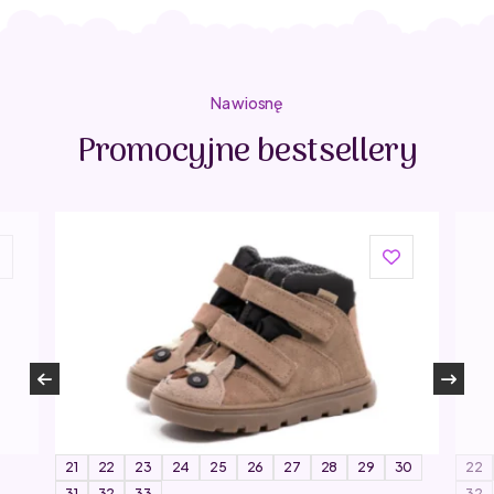
209,
139,
Na wiosnę
Promocyjne bestsellery
21
22
23
24
25
26
27
28
29
30
22
31
32
33
32