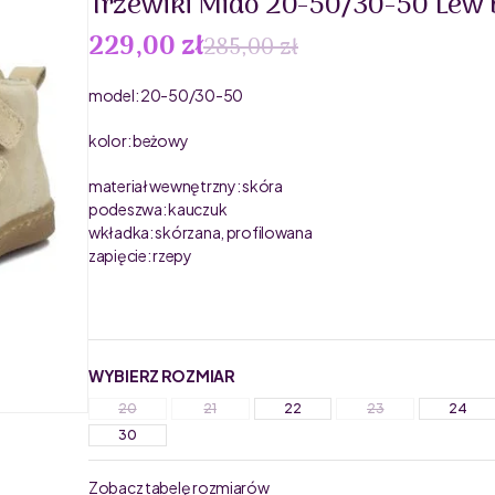
Trzewiki Mido 20-50/30-50 Lew
229,00 zł
285,00 zł
model: 20-50/30-50
kolor: beżowy
materiał wewnętrzny: skóra
podeszwa: kauczuk
wkładka: skórzana, profilowana
zapięcie: rzepy
WYBIERZ ROZMIAR
20
21
22
23
24
30
Zobacz tabelę rozmiarów