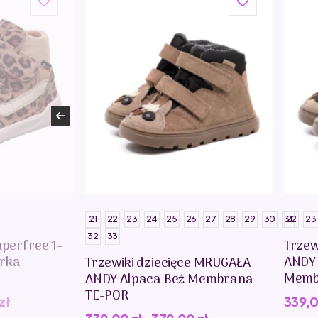
21
22
23
24
25
26
27
28
29
30
31
22
23
32
33
uperfree 1-
Trzew
erka
ANDY
Trzewiki dziecięce MRUGAŁA
Memb
ANDY Alpaca Beż Membrana
TE-POR
zł
339,