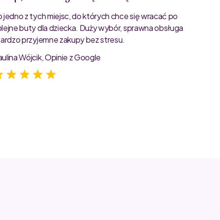
o jedno z tych miejsc, do których chce się wracać po
Bardzo 
olejne buty dla dziecka. Duży wybór, sprawna obsługa
rozmiar
 bardzo przyjemne zakupy bez stresu.
starann
zdjęcia
aulina Wójcik, Opinie z Google
Jagoda 