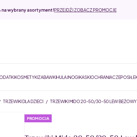
% na wybrany asortyment!
PRZEJDŹ I ZOBACZ PROMOCJĘ
DODATKI
KOSMETYKI
ZABAWKI
HULAJNOGI
KASKI
OCHRANIACZE
POSIŁE
/
TRZEWIKI DLA DZIECI
/
TRZEWIKI MIDO 20-50/30-50 LEW BEŻOWY
PROMOCJA