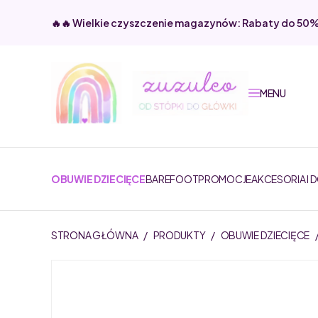
🔥🔥 Wielkie czyszczenie magazynów: Rabaty do 50
MENU
OBUWIE DZIECIĘCE
BAREFOOT
PROMOCJE
AKCESORIA I 
STRONA GŁÓWNA
/
PRODUKTY
/
OBUWIE DZIECIĘCE