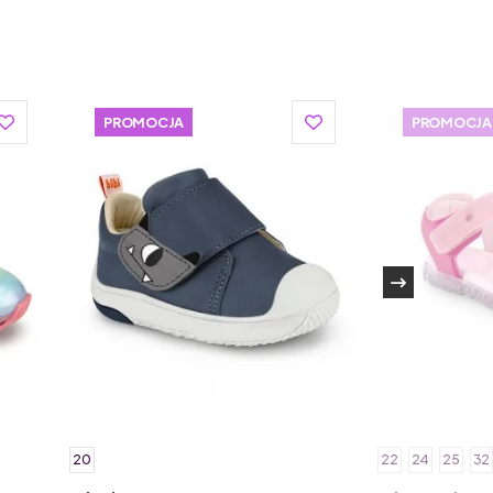
ugała produkują tylko najwyższej klasy buciki
PROMOCJA
PROMOCJA
20
22
24
25
32