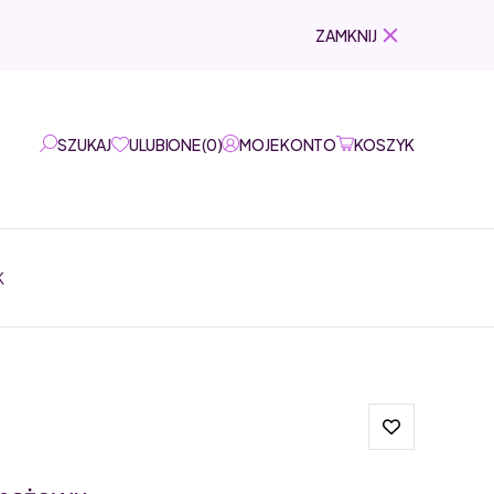
ZAMKNIJ
SZUKAJ
ULUBIONE
(
0
)
MOJE KONTO
KOSZYK
K