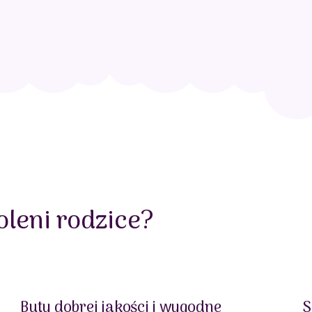
leni rodzice?
Buty dobrej jakości i wygodne
S