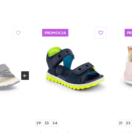
PROMOCJA
P
29
33
34
21
23