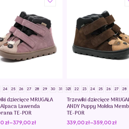
24
25
26
27
28
29
30
31
32
21
22
23
24
25
26
27
28
iki dziecięce MRUGAŁA
Trzewiki dziecięce MRUGA
 Alpaca Lawenda
ANDY Puppy Mokka Memb
rana TE-POR
TE-POR
00
zł
–
379,00
zł
339,00
zł
–
359,00
zł