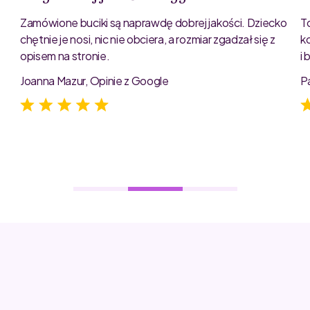
Zamówione buciki są naprawdę dobrej jakości. Dziecko
T
chętnie je nosi, nic nie obciera, a rozmiar zgadzał się z
k
opisem na stronie.
i
e
Joanna Mazur, Opinie z Google
P