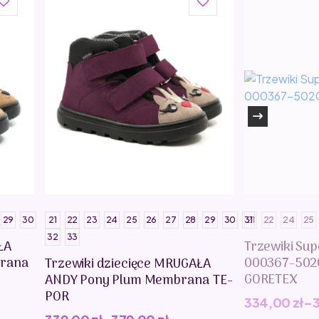
29
30
21
22
23
24
25
26
27
28
29
30
31
21
22
24
25
32
33
ŁA
Trzewiki Sup
rana
000367-502
Trzewiki dziecięce MRUGAŁA
GORETEX
ANDY Pony Plum Membrana TE-
POR
334,00
zł
–