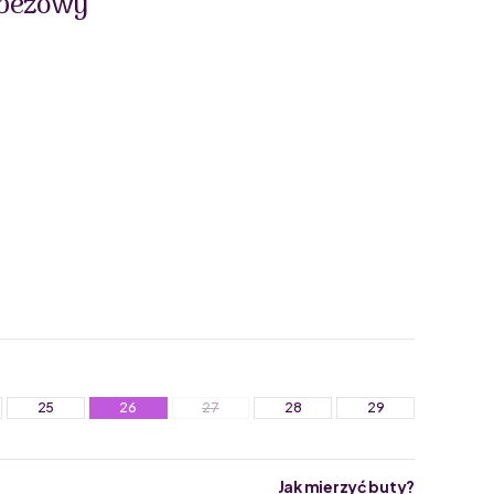
 beżowy
25
26
27
28
29
Jak mierzyć buty?