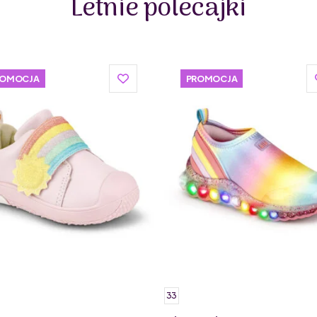
Letnie polecajki
województwie lubelskim. Podobnie jak polska firma Mr
skórzane.
ROMOCJA
PROMOCJA
33