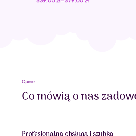
339,00
zł
–
379,00
zł
Opinie
Co mówią o nas zadowo
Profesjonalna obsługa i szybka