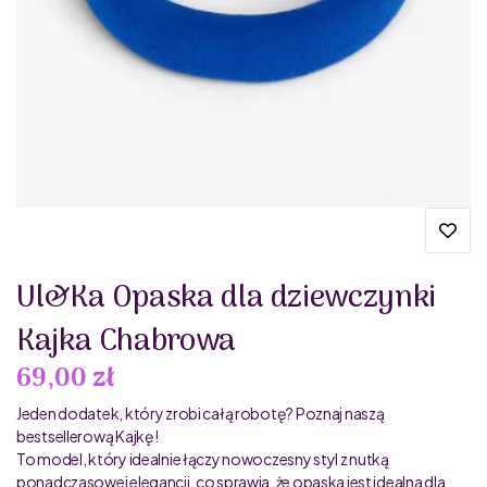
Ul&Ka Opaska dla dziewczynki
Kajka Chabrowa
69,00 zł
Jeden dodatek, który zrobi całą robotę? Poznaj naszą
bestsellerową Kajkę!
To model, który idealnie łączy nowoczesny styl z nutką
ponadczasowej elegancji, co sprawia, że opaska jest idealna dla