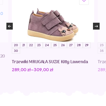
20
21
22
23
24
25
26
27
28
29
23
30
35
020
Trzewiki MRUGAŁA SUZIE Kitty Lawenda
Trz
289,00
zł
–
309,00
zł
289