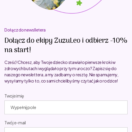
Dołącz do newslletera
Dołącz do ekipy ZuzuLeo i odbierz -10%
na start!
Cześć! Chcesz, aby Twoje dziecko stawiało pierwsze kroki w
zdrowych butach i wyglądało przy tym uroczo? Zapisz się do
naszego newslettera, a my zadbamy o resztę. Nie spamujemy,
wysyłamy tylko to, co sami chcielibyśmy czytać jako rodzice!
Twoje imię
Twój e-mail