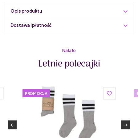
Opis produktu
Dostawa i płatność
Do podmiany informacja w panelu administracyjnym
Zuzoleo -> Produkt
Na lato
Letnie polecajki
PROMOCJA
UL&KA to polska marka tworząca unikalne, ręcznie
robione akcesoria dla dzieci i mama, z naciskiem na