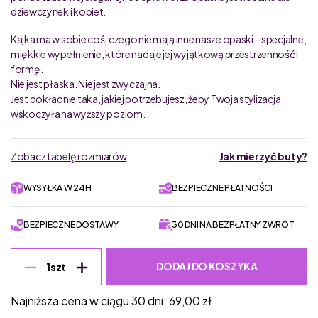
dziewczynek i kobiet.
Kajka ma w sobie coś, czego nie mają inne nasze opaski – specjalne,
miękkie wypełnienie, które nadaje jej wyjątkową przestrzenność i
formę.
Nie jest płaska. Nie jest zwyczajna.
Jest dokładnie taka, jakiej potrzebujesz, żeby Twoja stylizacja
wskoczyła na wyższy poziom.
Zobacz tabelę rozmiarów
Jak mierzyć buty?
WYSYŁKA W 24H
BEZPIECZNE PŁATNOŚCI
BEZPIECZNE DOSTAWY
30 DNI NA BEZPŁATNY ZWROT
DODAJ DO KOSZYKA
1
szt
Najniższa cena w ciągu 30 dni:
69,00
zł