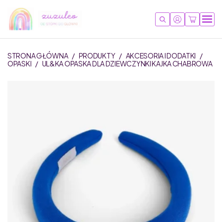
STRONA GŁÓWNA
/
PRODUKTY
/
AKCESORIA I DODATKI
/
OPASKI
/
UL&KA OPASKA DLA DZIEWCZYNKI KAJKA CHABROWA