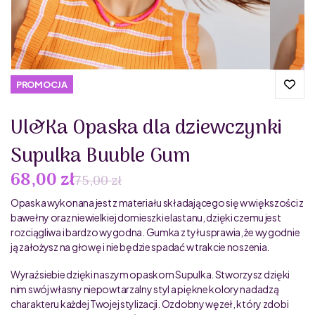
PROMOCJA
Ul&Ka Opaska dla dziewczynki
Supulka Buuble Gum
Pierwotna cena wynosiła: 75,00 zł.
Aktualna cena wynosi: 68,00 zł.
68,00
zł
75,00
zł
Opaska wykonana jest z materiału składającego się w większości z
bawełny oraz niewielkiej domieszki elastanu, dzięki czemu jest
rozciągliwa i bardzo wygodna. Gumka z tyłu sprawia, że wygodnie
ją założysz na głowę i nie będzie spadać w trakcie noszenia.
Wyraź siebie dzięki naszym opaskom Supulka. Stworzysz dzięki
nim swój własny niepowtarzalny styl a piękne kolory nadadzą
charakteru każdej Twojej stylizacji. Ozdobny węzeł, który zdobi