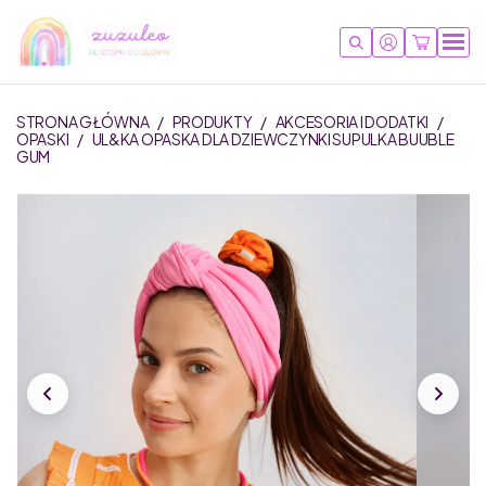
STRONA GŁÓWNA
/
PRODUKTY
/
AKCESORIA I DODATKI
/
OPASKI
/
UL&KA OPASKA DLA DZIEWCZYNKI SUPULKA BUUBLE
GUM