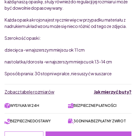
każdą naszą opaskę, służy również do regulacji jej rozmiaru i może
być dowolnie dopasowywany.
Każda opaska krojona jest ręcznie więc w przypadku materiału z
nadrukiem układ wzoru może się nieco różnić od tego ze zdjęcia.
Szerokość opaski:
dziecięca -w najszerszym miejscu ok 11 cm
nastolatka/dorosła -w najszerszym miejscu ok 13-14 cm
Sposób prania: 30 stopni w pralce, nie suszyć w suszarce
Zobacz tabelę rozmiarów
Jak mierzyć buty?
WYSYŁKA W 24H
BEZPIECZNE PŁATNOŚCI
BEZPIECZNE DOSTAWY
30 DNI NA BEZPŁATNY ZWROT