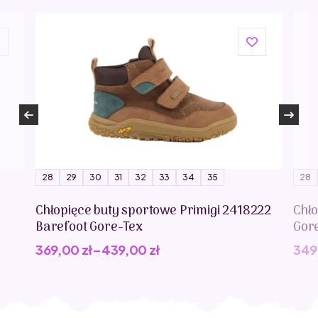
28
29
30
31
32
33
34
35
28
Chłopięce buty sportowe Primigi 2418222
Chło
Barefoot Gore-Tex
Gor
369,00
zł
–
439,00
zł
349