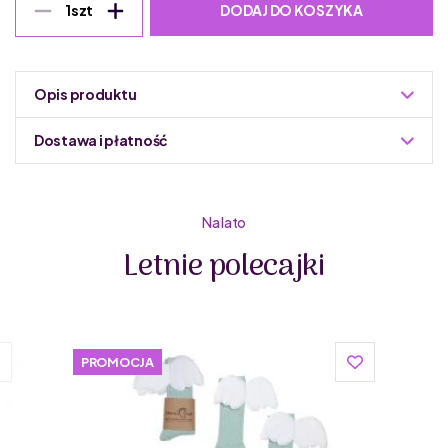
DODAJ DO KOSZYKA
1
szt
Opis produktu
Dostawa i płatność
Do podmiany informacja w panelu administracyjnym
Zuzoleo -> Produkt
Na lato
Letnie polecajki
PROMOCJA