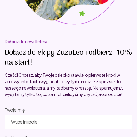
Dołącz do newslletera
Dołącz do ekipy ZuzuLeo i odbierz -10%
na start!
Cześć! Chcesz, aby Twoje dziecko stawiało pierwsze kroki w
zdrowych butach i wyglądało przy tym uroczo? Zapisz się do
naszego newslettera, a my zadbamy o resztę. Nie spamujemy,
wysyłamy tylko to, co sami chcielibyśmy czytać jako rodzice!
Twoje imię