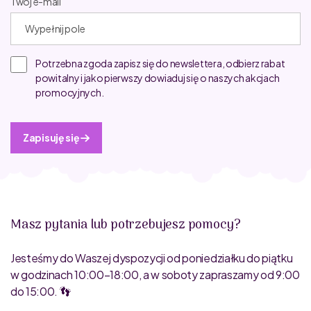
Twój e-mail
Potrzebna zgoda zapisz się do newslettera, odbierz rabat
powitalny i jako pierwszy dowiaduj się o naszych akcjach
promocyjnych.
Zapisuję się
Masz pytania lub potrzebujesz pomocy?
Jesteśmy do Waszej dyspozycji od poniedziałku do piątku
w godzinach 10:00–18:00, a w soboty zapraszamy od 9:00
do 15:00. 👣