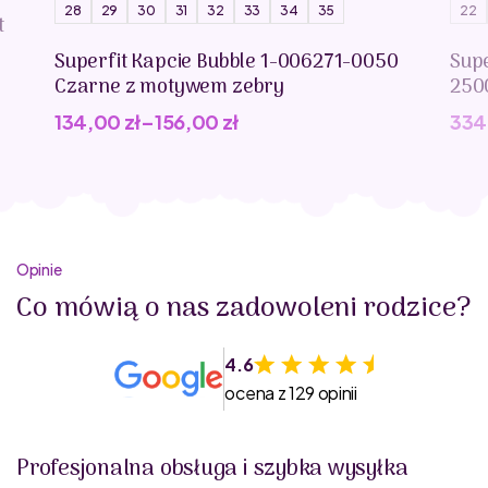
28
29
30
31
32
33
34
35
22
t
Superfit Kapcie Bubble 1-006271-0050
Supe
Czarne z motywem zebry
250
134,00
zł
–
156,00
zł
334
Opinie
Co mówią o nas zadowoleni rodzice?
4.6
ocena z 129 opinii
Profesjonalna obsługa i szybka wysyłka