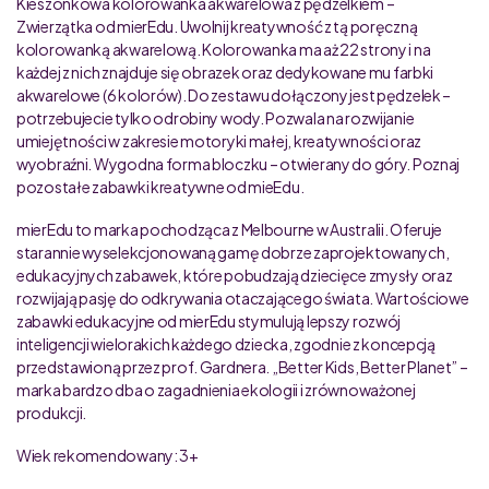
Kieszonkowa kolorowanka akwarelowa z pędzelkiem –
Zwierzątka od mierEdu. Uwolnij kreatywność z tą poręczną
kolorowanką akwarelową. Kolorowanka ma aż 22 strony i na
każdej z nich znajduje się obrazek oraz dedykowane mu farbki
akwarelowe (6 kolorów). Do zestawu dołączony jest pędzelek –
potrzebujecie tylko odrobiny wody. Pozwala na rozwijanie
umiejętności w zakresie motoryki małej, kreatywności oraz
wyobraźni. Wygodna forma bloczku – otwierany do góry. Poznaj
pozostałe zabawki kreatywne od mieEdu.
mierEdu to marka pochodząca z Melbourne w Australii. Oferuje
starannie wyselekcjonowaną gamę dobrze zaprojektowanych,
edukacyjnych zabawek, które pobudzają dziecięce zmysły oraz
rozwijają pasję do odkrywania otaczającego świata. Wartościowe
zabawki edukacyjne od mierEdu stymulują lepszy rozwój
inteligencji wielorakich każdego dziecka, zgodnie z koncepcją
przedstawioną przez prof. Gardnera. „Better Kids, Better Planet” –
marka bardzo dba o zagadnienia ekologii i zrównoważonej
produkcji.
Wiek rekomendowany: 3+