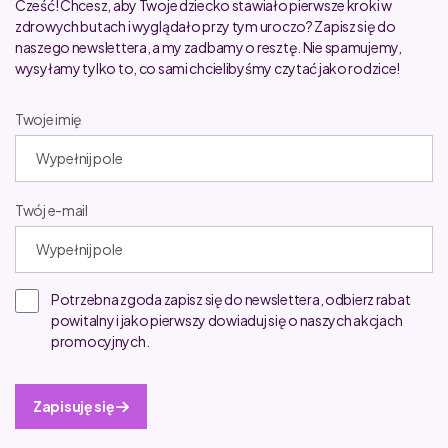
Cześć! Chcesz, aby Twoje dziecko stawiało pierwsze kroki w
zdrowych butach i wyglądało przy tym uroczo? Zapisz się do
naszego newslettera, a my zadbamy o resztę. Nie spamujemy,
wysyłamy tylko to, co sami chcielibyśmy czytać jako rodzice!
Twoje imię
Twój e-mail
Potrzebna zgoda zapisz się do newslettera, odbierz rabat
powitalny i jako pierwszy dowiaduj się o naszych akcjach
promocyjnych.
Zapisuję się