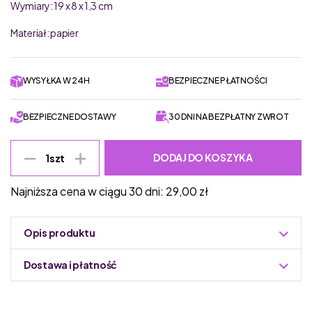
Wymiary: 19 x 8 x 1,3 cm
Materiał: papier
WYSYŁKA W 24H
BEZPIECZNE PŁATNOŚCI
BEZPIECZNE DOSTAWY
30 DNI NA BEZPŁATNY ZWROT
DODAJ DO KOSZYKA
1
szt
Najniższa cena w ciągu 30 dni:
29,00
zł
Opis produktu
Dostawa i płatność
Do podmiany informacja w panelu administracyjnym
Zuzoleo -> Produkt