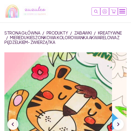
STRONA GŁÓWNA
/
PRODUKTY
/
ZABAWKI
/
KREATYWNE
/
MIEREDU KIESZONKOWA KOLOROWANKA AKWARELOWA Z
PĘDZELKIEM- ZWIERZĄTKA