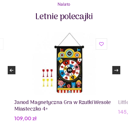
Na lato
Letnie polecajki
Janod Magnetyczna Gra w Rzutki Wesołe
Litt
Miasteczko 4+
145
109,00
zł