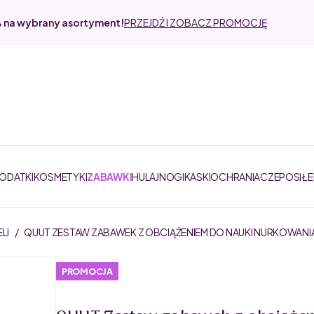
% na wybrany asortyment!
PRZEJDŹ I ZOBACZ PROMOCJĘ
DODATKI
KOSMETYKI
ZABAWKI
HULAJNOGI
KASKI
OCHRANIACZE
POSIŁE
ELI
/
QUUT ZESTAW ZABAWEK Z OBCIĄŻENIEM DO NAUKI NURKOWANIA 
PROMOCJA