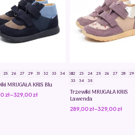
25
26
27
29
31
32
33
34
35
22
23
24
25
26
27
28
29
33
34
35
iki MRUGAŁA KRIS Blu
Trzewiki MRUGAŁA KRIS
00
zł
–
329,00
zł
Lawenda
289,00
zł
–
329,00
zł