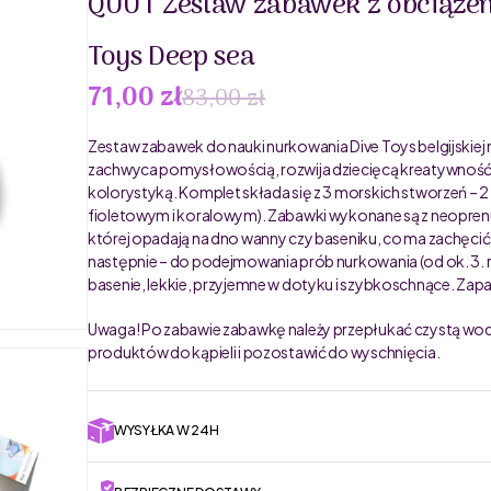
QUUT Zestaw zabawek z obciążen
Toys Deep sea
71,00 zł
83,00 zł
Zestaw zabawek do nauki nurkowania Dive Toys belgijskiej 
zachwyca pomysłowością, rozwija dziecięcą kreatywność,
kolorystyką. Komplet składa się z 3 morskich stworzeń – 2
fioletowym i koralowym). Zabawki wykonane są z neoprenu
której opadają na dno wanny czy baseniku, co ma zachęcić m
następnie – do podejmowania prób nurkowania (od ok. 3. ro
basenie, lekkie, przyjemne w dotyku i szybkoschnące. Z
Uwaga! Po zabawie zabawkę należy przepłukać czystą wodą, 
produktów do kąpieli i pozostawić do wyschnięcia.
WYSYŁKA W 24H