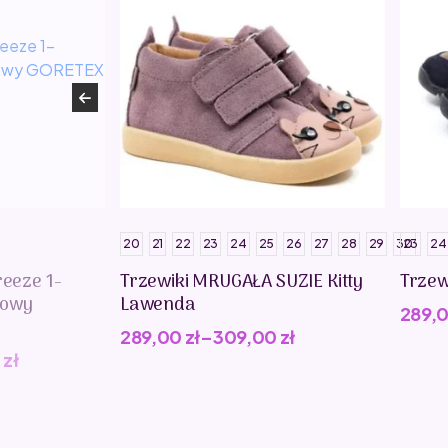
20
21
22
23
24
25
26
27
28
29
30
23
24
reeze 1-
Trzewiki MRUGAŁA SUZIE Kitty
Trzew
kowy
Lawenda
289,
289,00
zł
–
309,00
zł
0
zł