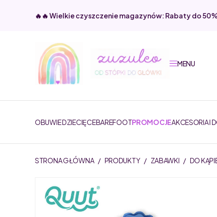
🔥🔥 Wielkie czyszczenie magazynów: Rabaty do 50
MENU
OBUWIE DZIECIĘCE
BAREFOOT
PROMOCJE
AKCESORIA I 
STRONA GŁÓWNA
/
PRODUKTY
/
ZABAWKI
/
DO KĄPI