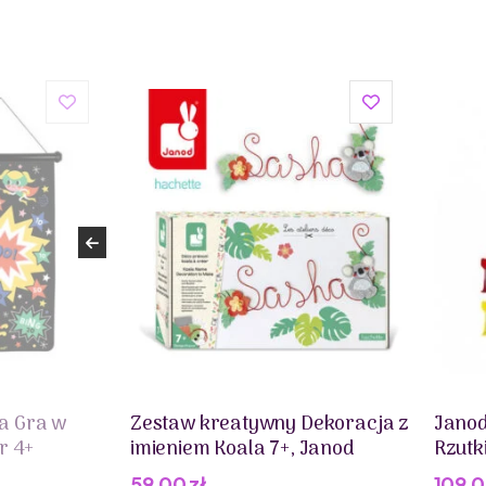
a Gra w
Zestaw kreatywny Dekoracja z
Janod
r 4+
imieniem Koala 7+, Janod
Rzutk
59,00
zł
109,