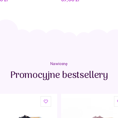
Adres producenta
Snepkaai 5
9000 Gent
Belgium
Kraj produkcji
Chiny
Nazwa jednostki odpowiedzialnej za produkt na t
Quut
Adres na terenie Unii Europejskiej (jednostki odp
Europejskiej)
Snepkaai 5
9000 Gent
Na wiosnę
Belgium
Promocyjne bestsellery
Adres elektroniczny
info@quuttoys.com