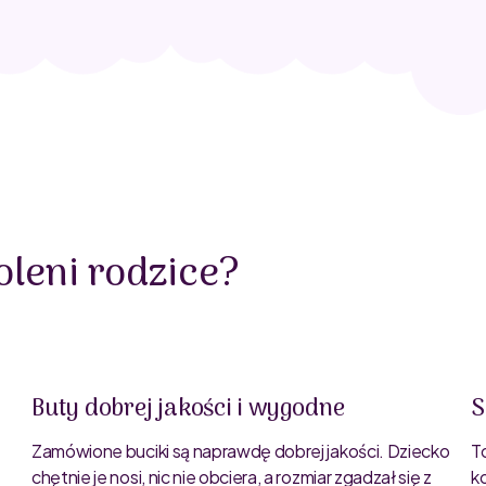
leni rodzice?
Buty dobrej jakości i wygodne
S
Zamówione buciki są naprawdę dobrej jakości. Dziecko
T
chętnie je nosi, nic nie obciera, a rozmiar zgadzał się z
k