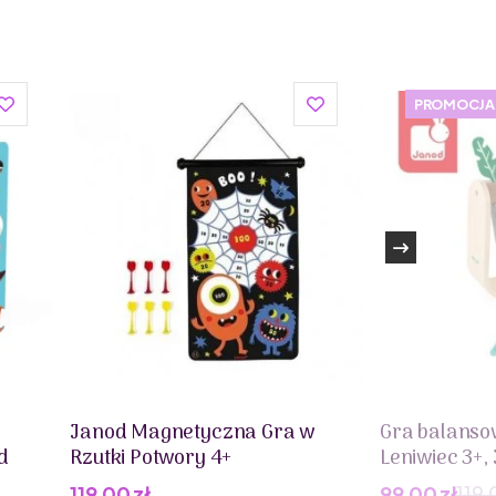
o
PROMOCJA
wo)
SOR / 2011-17, AS / NZS, ISO 8124
Janod Magnetyczna Gra w
Gra balanso
d
Rzutki Potwory 4+
Leniwiec 3+,
119,00
zł
99,00
zł
119