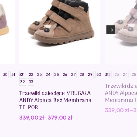
30
31
32
21
22
23
24
25
26
27
28
29
30
31
22
23
24
25
32
33
Trzewiki dz
ANDY Alpac
Trzewiki dziecięce MRUGAŁA
Membrana T
ANDY Alpaca Beż Membrana
TE-POR
339,00
zł
–
3
339,00
zł
–
379,00
zł