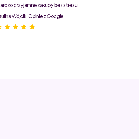
 bardzo przyjemne zakupy bez stresu.
starann
zdjęcia
aulina Wójcik, Opinie z Google
Jagoda 