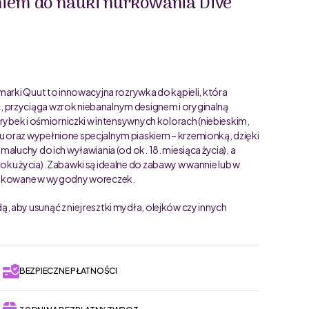
iem do nauki nurkowania Dive
marki Quut to innowacyjna rozrywka do kąpieli, która
 przyciąga wzrok niebanalnym designem i oryginalną
 rybek i ośmiorniczki w intensywnych kolorach (niebieskim,
 oraz wypełnione specjalnym piaskiem – krzemionką, dzięki
aluchy do ich wyławiania (od ok. 18. miesiąca życia), a
ku życia). Zabawki są idealne do zabawy w wannie lub w
apakowane w wygodny woreczek.
aby usunąć z niej resztki mydła, olejków czy innych
BEZPIECZNE PŁATNOŚCI