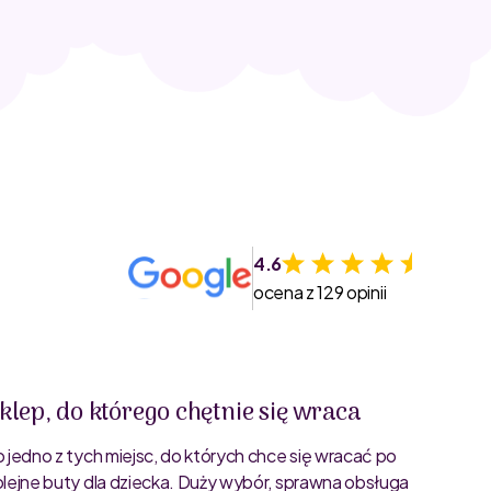
4.6
ocena z 129 opinii
klep, do którego chętnie się wraca
Świet
o jedno z tych miejsc, do których chce się wracać po
Bardzo 
olejne buty dla dziecka. Duży wybór, sprawna obsługa
rozmiar