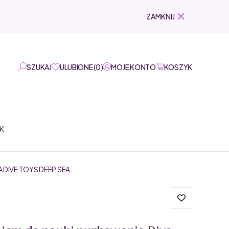
ZAMKNIJ
SZUKAJ
ULUBIONE
(
0
)
MOJE KONTO
KOSZYK
K
DIVE TOYS DEEP SEA